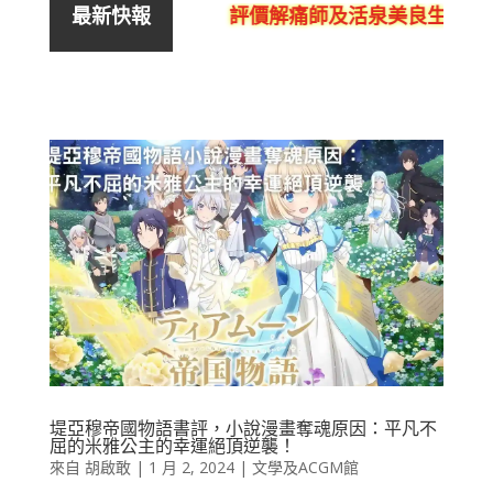
評價解痛師及活泉美良生館的不
最新快報
堤亞穆帝國物語書評，小說漫畫奪魂原因：平凡不
屈的米雅公主的幸運絕頂逆襲！
來自
胡啟敢
|
1 月 2, 2024
|
文學及ACGM館