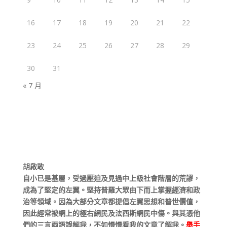
16
17
18
19
20
21
22
23
24
25
26
27
28
29
30
31
« 7 月
胡啟敢
自小已是基層，受過壓迫及見過中上級社會階層的荒謬，
成為了堅定的左翼。堅持普羅大眾由下而上掌握經濟和政
治等領域。因為大部分文章都提倡左翼思想和普世價值，
因此經常被網上的極右網民及法西斯網民中傷。與其憑他
們的三言兩語誤解我，不如慢慢看我的文章了解我。
舉手