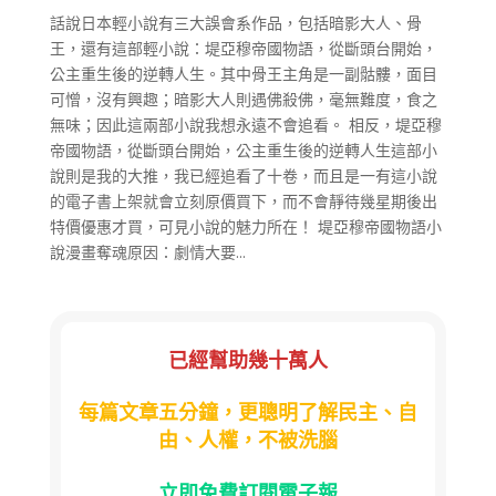
話說日本輕小說有三大誤會系作品，包括暗影大人、骨
王，還有這部輕小說：堤亞穆帝國物語，從斷頭台開始，
公主重生後的逆轉人生。其中骨王主角是一副骷髏，面目
可憎，沒有興趣；暗影大人則遇佛殺佛，毫無難度，食之
無味；因此這兩部小說我想永遠不會追看。 相反，堤亞穆
帝國物語，從斷頭台開始，公主重生後的逆轉人生這部小
說則是我的大推，我已經追看了十卷，而且是一有這小說
的電子書上架就會立刻原價買下，而不會靜待幾星期後出
特價優惠才買，可見小說的魅力所在！ 堤亞穆帝國物語小
說漫畫奪魂原因：劇情大要...
已經幫助幾十萬人
每篇文章五分鐘，更聰明了解民主、自
由、人權，不被洗腦
立即免費訂閱電子報