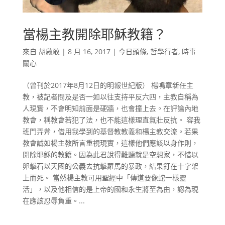
當楊主教開除耶穌教籍？
來自
胡啟敢
|
8 月 16, 2017
|
今日頭條
,
哲學行者
,
時事
關心
（曾刊於2017年8月12日的明報世紀版） 楊鳴章新任主
教，被記者問及是否一如以往支持平反六四，主教自稱為
人現實，不會明知前面是硬牆，也會撞上去。在評論內地
教會，稱教會若犯了法，也不能這樣理直氣壯反抗。 容我
班門弄斧，借用我學到的基督教教義和楊主教交流。若果
教會誠如楊主教所言重視現實，這樣他們應該以身作則，
開除耶穌的教籍。因為此君說得難聽就是空想家，不惜以
卵擊石以天國的公義去抗擊羅馬的暴政，結果釘在十字架
上而死。 當然楊主教可用聖經中「傳道要像蛇一樣靈
活」，以及他相信的是上帝的國和永生將至為由，認為現
在應該忍辱負重。...