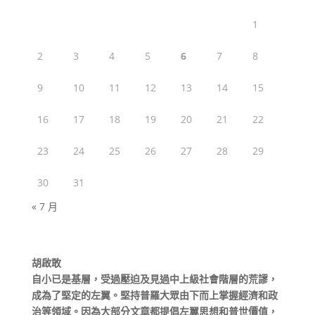
1
2
3
4
5
6
7
8
9
10
11
12
13
14
15
16
17
18
19
20
21
22
23
24
25
26
27
28
29
30
31
« 7 月
胡啟敢
自小已是基層，受過壓迫及見過中上級社會階層的荒謬，
成為了堅定的左翼。堅持普羅大眾由下而上掌握經濟和政
治等領域。因為大部分文章都提倡左翼思想和普世價值，