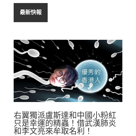
最新快報
右翼獨派盧斯達和中國小粉紅
只是幸運的精蟲！借武漢肺炎
和李文亮來牟取名利！