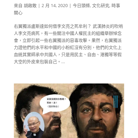
來自
胡啟敢
|
2 月 14, 2020
|
今日頭條
,
文化研究
,
時事
關心
右翼獨派盧斯達如何借李文亮之死牟利？ 武漢肺炎的吹哨
人李文亮病死，有一些關注中國人權民主的組織舉辦悼念
會，立即引起一些右翼獨派的惡毒攻擊。果然，右翼獨派
力證他們的水平和中國的小粉紅沒有分別，他們的文化上
血統其實師承中共國人，只是用民主、自由、港獨等等假
大空的外皮來包裝自己。...