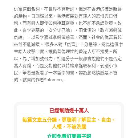
仇富這個名詞，在世界不算新詞，但是在香港的確是新鮮
的產物。自回歸以來，香港市民對有錢人的怨恨與日俱
增。而有錢人即使如何掩耳盜鈴，也不能不急謀對策。故
此，有李兆基的「安分守己論」，田北俊的「政府派錢減
仇論」，以及李嘉誠拿錢做慈善。然而，社會的仇富看起
來並不能減緩。 很多人對「仇富」十分忌諱，認為這個字
會給人攻擊口實，讓偽善偽理性的香港人所不接受。所
以，為了增加號召力，社運分子一般都會說他們不是否定
富人有錢，而是反對他們以特權來謀取私利，剝削小市
民。筆者最近看了一本哲學的書，認為忽略情感是不智
的。該書的作者Solomon,...
已經幫助幾十萬人
每篇文章五分鐘，更聰明了解民主、自由、
人權，不被洗腦
立即免費訂閱電子報