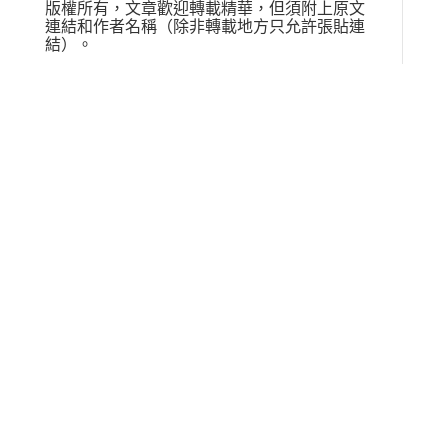
版權所有，文章歡迎轉載精華，但須附上原文
連結和作者名稱（除非轉載地方只允許張貼連
結）。