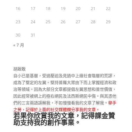
16
17
18
19
20
21
22
23
24
25
26
27
28
29
30
31
« 7 月
胡啟敢
自小已是基層，受過壓迫及見過中上級社會階層的荒謬，
成為了堅定的左翼。堅持普羅大眾由下而上掌握經濟和政
治等領域。因為大部分文章都提倡左翼思想和普世價值，
因此經常被網上的極右網民及法西斯網民中傷。與其憑他
們的三言兩語誤解我，不如慢慢看我的文章了解我。
舉手
之勞，記得於上面的社交媒體欄分享我的文章。
若果你欣賞我的文章，記得課金贊
助支持我的創作事業。