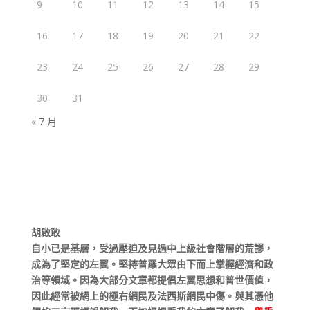
9
10
11
12
13
14
15
16
17
18
19
20
21
22
23
24
25
26
27
28
29
30
31
« 7 月
胡啟敢
自小已是基層，受過壓迫及見過中上級社會階層的荒謬，
成為了堅定的左翼。堅持普羅大眾由下而上掌握經濟和政
治等領域。因為大部分文章都提倡左翼思想和普世價值，
因此經常被網上的極右網民及法西斯網民中傷。與其憑他