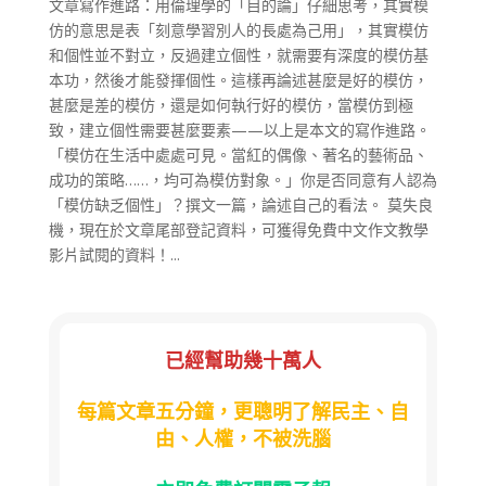
文章寫作進路：用倫理學的「目的論」仔細思考，其實模
仿的意思是表「刻意學習別人的長處為己用」，其實模仿
和個性並不對立，反過建立個性，就需要有深度的模仿基
本功，然後才能發揮個性。這樣再論述甚麼是好的模仿，
甚麼是差的模仿，還是如何執行好的模仿，當模仿到極
致，建立個性需要甚麼要素——以上是本文的寫作進路。
「模仿在生活中處處可見。當紅的偶像、著名的藝術品、
成功的策略……，均可為模仿對象。」你是否同意有人認為
「模仿缺乏個性」？撰文一篇，論述自己的看法。 莫失良
機，現在於文章尾部登記資料，可獲得免費中文作文教學
影片試閱的資料！...
已經幫助幾十萬人
每篇文章五分鐘，更聰明了解民主、自
由、人權，不被洗腦