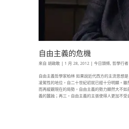
自由主義的危機
來自
胡啟敢
|
1 月 28, 2012
|
今日頭條
,
哲學行者
自由主義哲學家柏林 如果說近代西方的主流思想
凌駕性的地位，自二十世紀初就已經十分明顯。雖
而再縱觀現在的局勢，自由主義的勢力顯然大不如
義的蠶蝕；再三，自由主義的主張使得人更加不受自