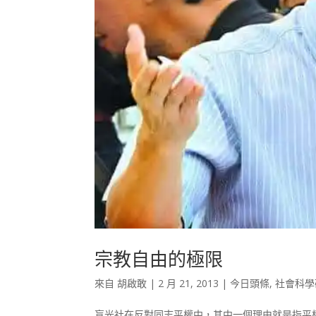
宗教自由的極限
來自
胡啟敢
|
2 月 21, 2013
|
今日頭條
,
社會科學
盲光社在反對同志平權中，其中一個理由就是指平