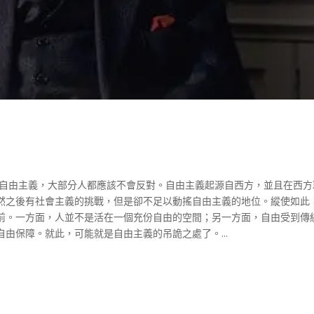
是自由主義，大部分人都應該不會反對。自由主義起源自西方，並且在西方
然之後有社會主義的挑戰，但是卻不足以動搖自由主義的地位。縱使如此
前。一方面，人並不是活在一個充份自由的空間；另一方面，自由受到傳
由保障。就此，可能就是自由主義的吊詭之處了。...