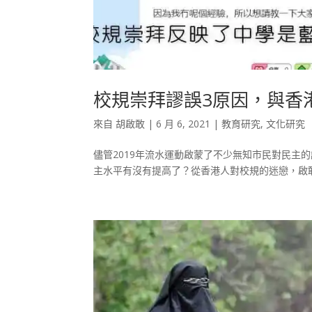
校規崇拜謬誤3原因，與香
來自
胡啟敢
|
6 月 6, 2021
|
教育研究
,
文化研究
儘管2019年流水運動啟蒙了不少無知市民對民主
主水平有沒有提高了？從香港人對校規的迷戀，啟敢不