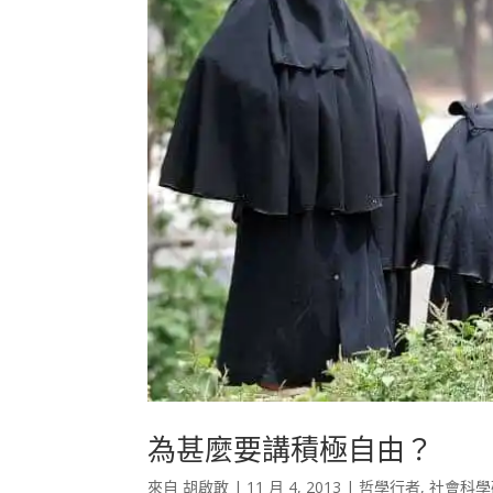
為甚麼要講積極自由？
來自
胡啟敢
|
11 月 4, 2013
|
哲學行者
,
社會科學