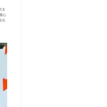
文主
擔心
盲光