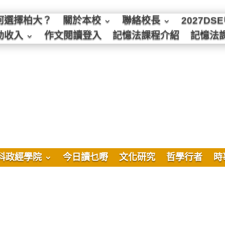
何選擇柏大？
關於本校
聯絡校長
2027D
動收入
作文閱讀登入
記憶法課程介紹
記憶法
科政經學院
今日讀乜嘢
文化研究
哲學行者
時