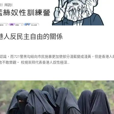
港人反民主自由的關係
的認識，而721警黑勾結向市民施暴更加使部分淺藍變成淺黃，但是香港人
敢樂觀。 校規崇拜代表香港人奴性極深...