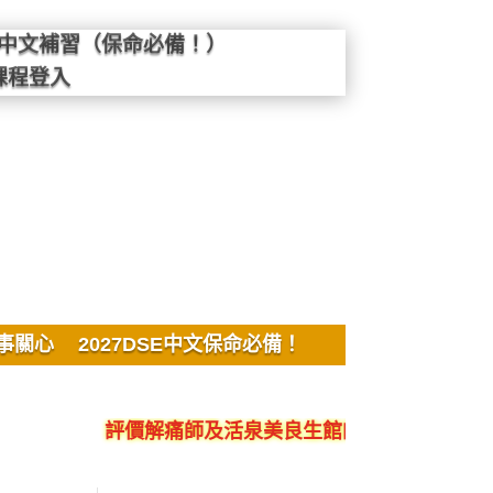
SE中文補習（保命必備！）
課程登入
事關心
2027DSE中文保命必備！
評價解痛師及活泉美良生館的不良銷售、呃人、騙局