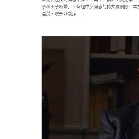
子和王子結婚」，聖經中反同志的條文要刪除。本
混淆，現予以駁斥。...