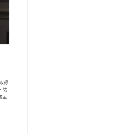
取得
，然
統主