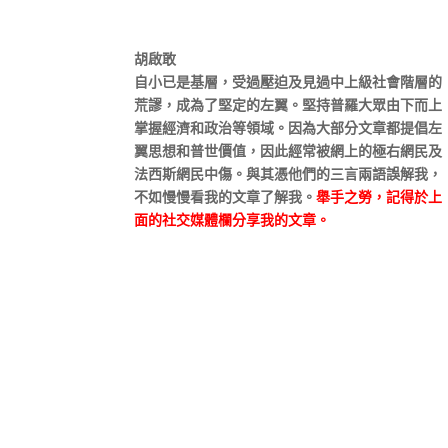
胡啟敢
自小已是基層，受過壓迫及見過中上級社會階層的
荒謬，成為了堅定的左翼。堅持普羅大眾由下而上
掌握經濟和政治等領域。因為大部分文章都提倡左
翼思想和普世價值，因此經常被網上的極右網民及
法西斯網民中傷。與其憑他們的三言兩語誤解我，
不如慢慢看我的文章了解我。
舉手之勞，記得於上
面的社交媒體欄分享我的文章。