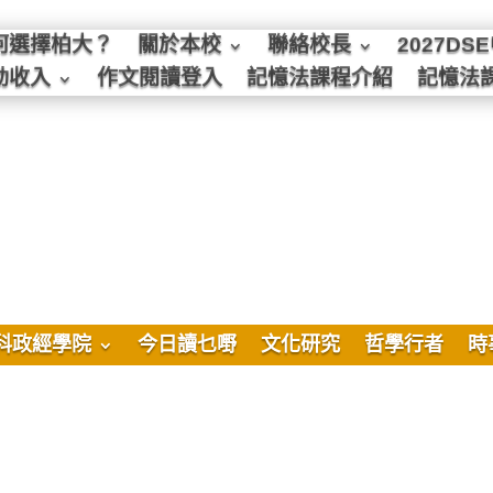
何選擇柏大？
關於本校
聯絡校長
2027D
動收入
作文閱讀登入
記憶法課程介紹
記憶法
科政經學院
今日讀乜嘢
文化研究
哲學行者
時