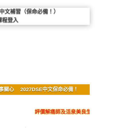
SE中文補習（保命必備！）
課程登入
事關心
2027DSE中文保命必備！
評價解痛師及活泉美良生館的不良銷售、呃