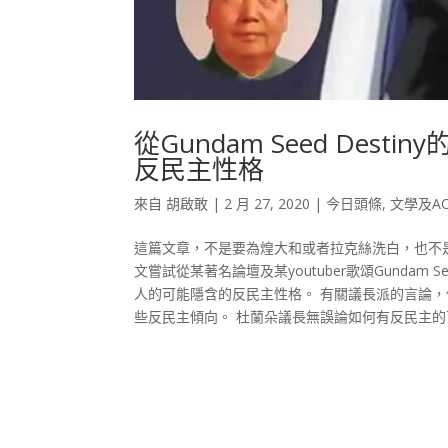
從Gundam Seed De
反民主性格
來自
胡啟敢
|
2 月 27, 2020
|
今日頭條
,
文學及A
這篇文章，不是要為煌大和或者拉克絲洗白，也不是說G
文嘗試從某著名論壇及某youtuber歌頌Gundam
人的可能隱含的反民主性格。 有關議長派的言論
些反民主傾向。 杜蘭朵議長無誤論如何有反民主的可能