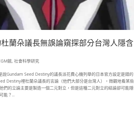
stiny的杜蘭朵議長無誤論窺探部分台灣人隱
CGM館
,
社會科學研究
undam Seed Destiny的議長派花費心機列舉的日本官方設定是錯
 Seed Destiny裡杜蘭朵議長的言論（他們大部分是台灣人），微觀地看某
，他們的立論主要是製造一個二元對立，但是這種二元對立的結論卻可能隱
？...