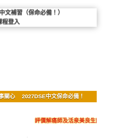
SE中文補習（保命必備！）
課程登入
事關心
2027DSE中文保命必備！
評價解痛師及活泉美良生館的不良銷售、呃人、騙