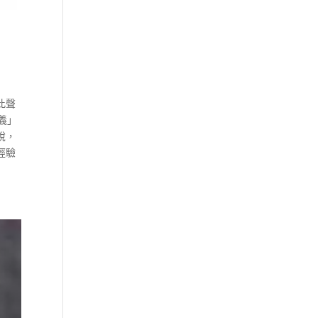
此聲
主義」
稅，
經驗