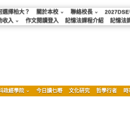
何選擇柏大？
關於本校
聯絡校長
2027D
動收入
作文閱讀登入
記憶法課程介紹
記憶法
科政經學院
今日讀乜嘢
文化研究
哲學行者
時