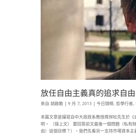
放任自由主義真的追求自由
來自
胡啟敢
|
9 月 7, 2013
|
今日頭條
,
哲學行者
,
本篇文章是撮寫自中大政政系教授周保松先生於《
明。 （接上文） 要回答前文最後一個問題（私
由）這個目標？），我們先看另一支持市場資本主義