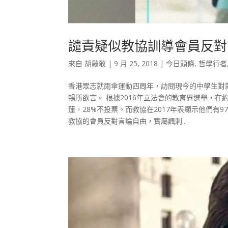
譴責疑似教協訓導會員反對
來自
胡啟敢
|
9 月 25, 2018
|
今日頭條
,
哲學行者
香港眾志就雨傘運動四周年，訪問現今的中學生對
暢所欲言。 根據2016年立法會的教育界選舉，在約
蓮，28%不投票。而教協在2017年表顯示他們有
教協的會員反對言論自由，實屬諷刺...