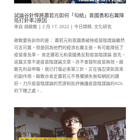
試論谷針悍將蕭若元如何「勾結」袁國勇和右翼降
低打針率2原因
來自
胡啟敢
|
2 月 17, 2022
|
今日頭條
,
文化研究
啟敢要告訴你的是： 蕭若元和袁國勇破除疫苗陰謀論雖然
可志可嘉，但是因為他們的經濟右翼主張，有可能降低了
疫苗普及率。 肯定蕭若元和袁國勇反對疫苗陰謀論 首先，
這篇文章不是疫苗陰謀論文章，亦不會鼓吹疫苗無效。啟
敢先利益申報，我已打復必泰第三針，正在強忍突如其來
的副作用。啟敢亦肯定蕭若元不畏懼損失無知網民的讚
好，力斥疫苗陰謀論的荒謬和批評擁護疫苗陰謀論的KOL
的下賤之處。...