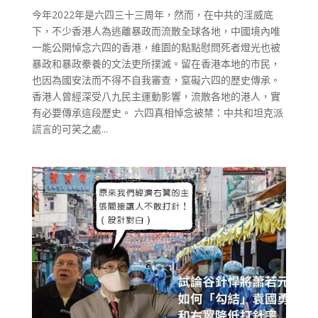
今年2022年是六四三十三周年，然而，在中共的淫威底
下，不少香港人為逃離暴政而流散全球各地，中國境內唯
一能公開悼念六四的香港，維園的點點慰問死者燈光也被
暴政和暴政豢養的文法吏所撲滅。留在香港本地的市民，
也因為國安法而不得不自我審查，窒礙六四的歷史傳承。
香港人曾經深受八九民主運動影響，流散各地的港人，實
有必要傳承這段歷史。 六四真相悼念被禁：中共和坦克派
謊言的可笑之處...