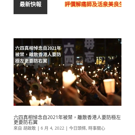
評價解痛師及活泉美良生館的不
最新快報
六四真相悼念自2021年被禁，離散香港人要防極左
更要防右翼
來自
胡啟敢
|
6 月 4, 2022
|
今日頭條
,
時事關心