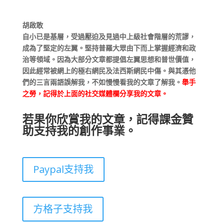
胡啟敢
自小已是基層，受過壓迫及見過中上級社會階層的荒謬，
成為了堅定的左翼。堅持普羅大眾由下而上掌握經濟和政
治等領域。因為大部分文章都提倡左翼思想和普世價值，
因此經常被網上的極右網民及法西斯網民中傷。與其憑他
們的三言兩語誤解我，不如慢慢看我的文章了解我。
舉手
之勞，記得於上面的社交媒體欄分享我的文章。
若果你欣賞我的文章，記得課金贊
助支持我的創作事業。
Paypal支持我
方格子支持我