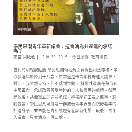
學民思潮青年革新議會：這會淪為共產黨的承諾
嗎？
來自
胡啟敢
|
12 月 30, 2015
|
今日頭條
,
教育研究
曾刊於明報觀點版 學民思潮領袖黃之鋒提出司法覆核，爭
取參選年齡降到十八歲，並謂這是帶青年視野進入議會，
對此，我雖然支持，但不感到樂觀。 就像共產黨在蘇俄和
中國革命，承諾改善最受壓迫的工人和農民的處境。然而
建政後，共產黨立即違背承諾，極盡壓迫工農之能事。恕
我妄言，學民思潮可能是一群披著青年表皮而視野老年的
社運分子，並未能在青年議題有甚麼新衝擊。最後，青年
入議會，只會淪為一個口號。...