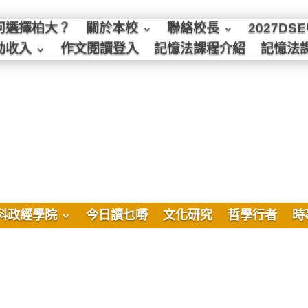
何選擇柏大？
關於本校
聯絡校長
2027D
動收入
作文閱讀登入
記憶法課程介紹
記憶法
科政經學院
今日讀乜嘢
文化研究
哲學行者
時
評