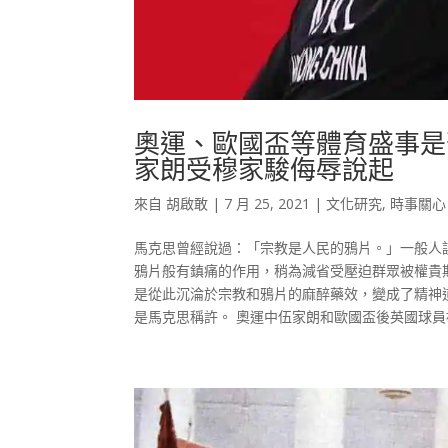
奧運、歐國盃等體育盛事是
家朗受穆家駿侮辱說起
來自
胡啟敢
|
7 月 25, 2021
|
文化研究
,
時事關心
馬克思曾經說過：「宗教是人民的鴉片。」一般人
鴉片般有鎮痛的作用，稍為減省受壓迫群眾被權貴
是從此沉淪於宗教和鴉片的麻醉藥效，變成了精神
是馬克思稱許。 奧運中伍家朗和歐國盃後英國球員被