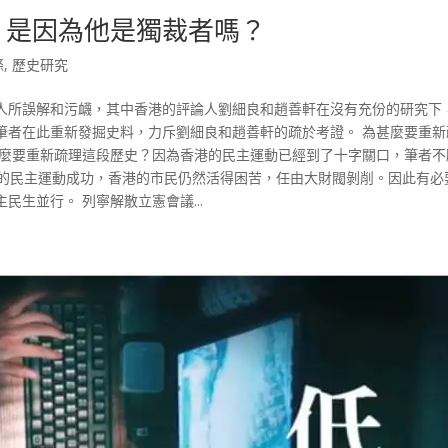
議，是因為他是獨裁者嗎？
條
,
歷史研究
人所誤解和污衊，其中香港的評論人劉細良和趙善軒在沒有充份的研究下
筆者在此重新發掘史料，力斥劉細良和趙善軒的疏於考證。 為甚麼要重新
甚麼要重新疏理這段歷史？因為香港的民主運動已經到了十字關口，筆者不
的民主運動成功，香港的市民仍然活得困苦，任由大財閥剝削。因此有必
生並行。 列寧解散立憲會議...