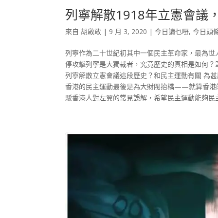
列寧解散1918年立憲會
來自
胡啟敢
|
9 月 3, 2020
|
今日讀乜嘢
,
今日頭
列寧作為二十世紀初其中一個民主革命家，最為世
停攻擊列寧是大獨裁者，究竟歷史的真相是如何？
列寧解散立憲會議這段歷史？和民主運動有關 為
香港的民主運動最後是為大財閥抬橋——就算香港
駁香港人對左翼的常見誤解，希望民主運動能夠民主民