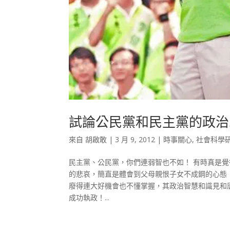
試論公民黨和民主黨的政治
來自
胡啟敢
|
3 月 9, 2012
|
時事關心
,
社會科學
民主黨、公民黨，你們連弱智也不如！ 有時真是
的悲哀，簡直是體會到父母親恨子女不成鋼的心態
廢得連大好機會也不懂掌握，其政治智慧和識見和唐
成功執政！...