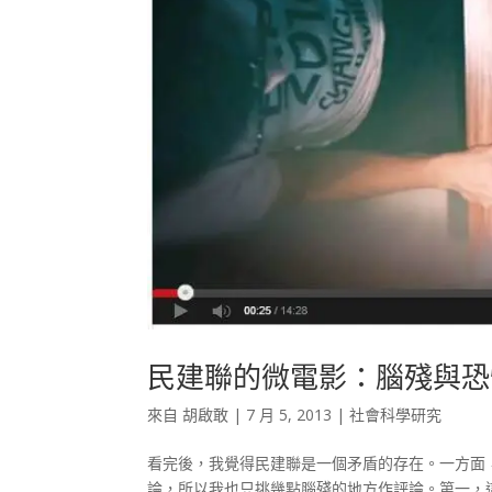
民建聯的微電影：腦殘與恐
來自
胡啟敢
|
7 月 5, 2013
|
社會科學研究
看完後，我覺得民建聯是一個矛盾的存在。一方面
論，所以我也只挑幾點腦殘的地方作評論。第一，