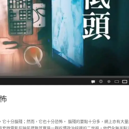
怖
，它十分腦殘；然而，它也十分恐怖。 腦殘的要點十分多，網上亦有大量
這套微電影反映民建聯其實是一群吃慣政治綜援的二世祖，他們全無半點