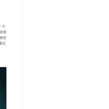
，不
疏理
願意
要反