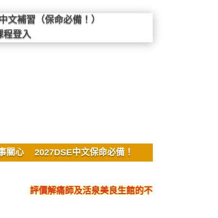
SE中文補習（保命必備！）
課程登入
事關心
2027DSE中文保命必備！
價解痛師及活泉美良生館的不良銷售、呃人、騙局、黑