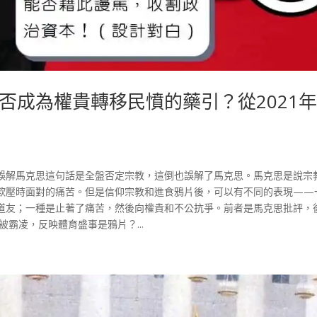
否成為權貴轉移民憤的藥引？從2021
誤解馬克思這句話是全盤否定宗教，這倒也誤解了馬克思。馬克思是說宗
欺壓時面對的痛苦。但是信仰宗教和進食鴉片後，可以有不同的表現——
道友；一種是止著了痛苦，然後向權貴和不公抗爭。前者是馬克思批評，
霸凌，反映體育盛事是鴉片？...