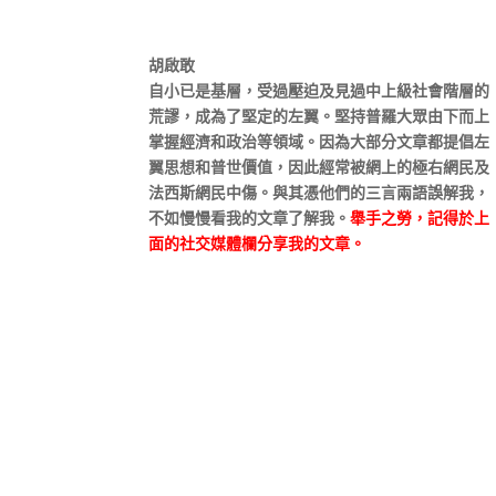
胡啟敢
自小已是基層，受過壓迫及見過中上級社會階層的
荒謬，成為了堅定的左翼。堅持普羅大眾由下而上
掌握經濟和政治等領域。因為大部分文章都提倡左
翼思想和普世價值，因此經常被網上的極右網民及
法西斯網民中傷。與其憑他們的三言兩語誤解我，
不如慢慢看我的文章了解我。
舉手之勞，記得於上
面的社交媒體欄分享我的文章。