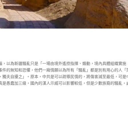
腦，以為新疆騷亂只是「一場由境外遙控指揮、煽動，境內具體組織實施
事件的無知和恐懼，他們一廂情願以為所有「騷亂」都是別有用心的人「
，獨夫自擾之」。原本，中共是可以疏導民情的，將傷害減至最低，可是
真是愚蠢加三級，國內的漢人示威可以影響較低，但是少數族裔的騷亂，