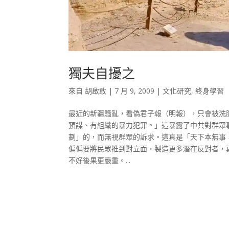
獨夫自擾之
來自
胡啟敢
|
7 月 9, 2009
|
文化研究
,
終身學習
最近的新疆騷亂，看偽君子報（明報），只會被洗
預謀、有組織的暴力犯罪。」這暴露了中共對群眾
劃」的，而無視群眾的訴求。這真是「天下本無事
偏偏要將民眾推到對立面，製造更多潛在反對者，
不好後果更嚴重。...