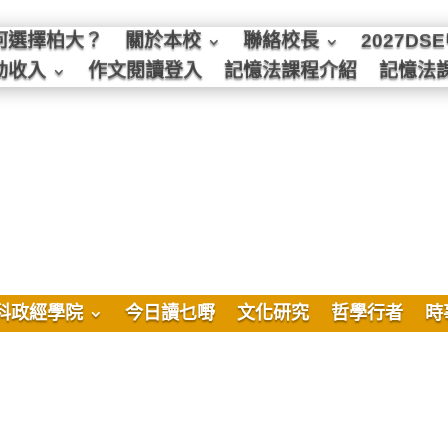
何選擇柏大？
關於本校
聯絡校長
2027D
動收入
作文閱讀登入
記憶法課程介紹
記憶法
科政經學院
今日讀乜嘢
文化研究
哲學行者
時