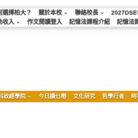
何選擇柏大？
關於本校
聯絡校長
2027D
動收入
作文閱讀登入
記憶法課程介紹
記憶法
科政經學院
今日讀乜嘢
文化研究
哲學行者
時