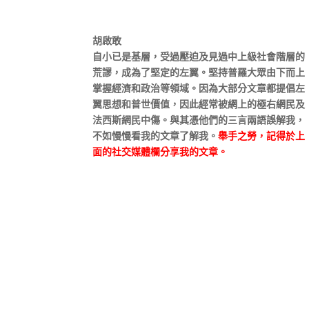
胡啟敢
自小已是基層，受過壓迫及見過中上級社會階層的
荒謬，成為了堅定的左翼。堅持普羅大眾由下而上
掌握經濟和政治等領域。因為大部分文章都提倡左
翼思想和普世價值，因此經常被網上的極右網民及
法西斯網民中傷。與其憑他們的三言兩語誤解我，
不如慢慢看我的文章了解我。
舉手之勞，記得於上
面的社交媒體欄分享我的文章。