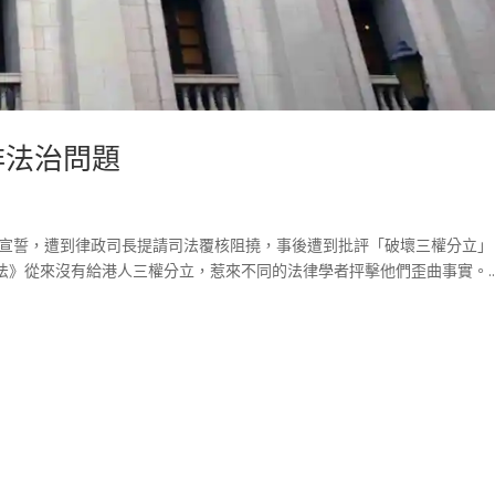
非法治問題
次宣誓，遭到律政司長提請司法覆核阻撓，事後遭到批評「破壞三權分立」
》從來沒有給港人三權分立，惹來不同的法律學者抨擊他們歪曲事實。..