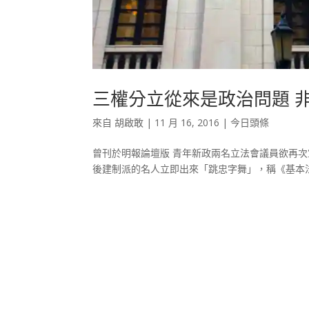
三權分立從來是政治問題 
來自
胡啟敢
|
11 月 16, 2016
|
今日頭條
曾刊於明報論壇版 青年新政兩名立法會議員欲再
後建制派的名人立即出來「跳忠字舞」，稱《基本法