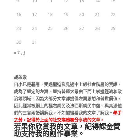
9
10
11
12
13
14
15
16
17
18
19
20
21
22
23
24
25
26
27
28
29
30
31
« 7 月
胡啟敢
自小已是基層，受過壓迫及見過中上級社會階層的荒謬，
成為了堅定的左翼。堅持普羅大眾由下而上掌握經濟和政
治等領域。因為大部分文章都提倡左翼思想和普世價值，
因此經常被網上的極右網民及法西斯網民中傷。與其憑他
們的三言兩語誤解我，不如慢慢看我的文章了解我。
舉手
之勞，記得於上面的社交媒體欄分享我的文章。
若果你欣賞我的文章，記得課金贊
助支持我的創作事業。