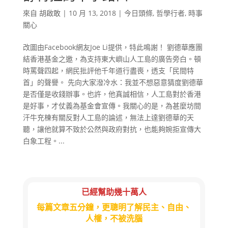
來自
胡啟敢
|
10 月 13, 2018
|
今日頭條
,
哲學行者
,
時事
關心
改圖由Facebook網友Joe Li提供，特此鳴謝！ 劉德華應團
結香港基金之邀，為支持東大嶼山人工島的廣告旁白。頓
時罵聲四起，網民批評他千年道行盡喪，透支「民間特
首」的聲譽。 先向大家潑冷水：我並不想惡意猜度劉德華
是否僅是收錢辦事。也許，他真誠相信，人工島對於香港
是好事，才仗義為基金會宣傳。我關心的是，為甚麼坊間
汗牛充棟有關反對人工島的論述，無法上達劉德華的天
聽，讓他就算不致於公然與政府對抗，也能夠婉拒宣傳大
白象工程。...
已經幫助幾十萬人
每篇文章五分鐘，更聰明了解民主、自由、
人權，不被洗腦