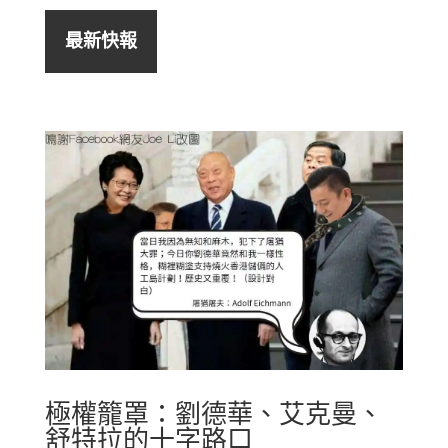
最新快報
極權籠罩：劉德華、艾克曼、
舒特拉的十字路口