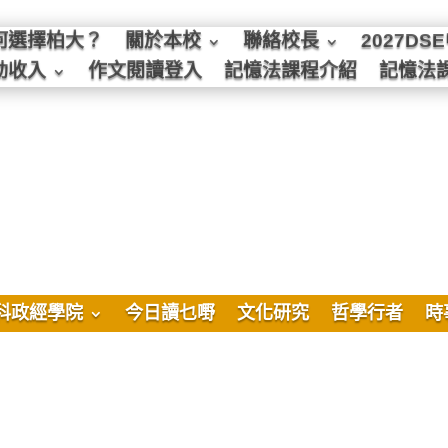
何選擇柏大？
關於本校
聯絡校長
2027D
動收入
作文閱讀登入
記憶法課程介紹
記憶法
科政經學院
今日讀乜嘢
文化研究
哲學行者
時