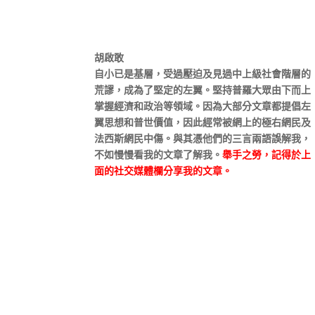
胡啟敢
自小已是基層，受過壓迫及見過中上級社會階層的
荒謬，成為了堅定的左翼。堅持普羅大眾由下而上
掌握經濟和政治等領域。因為大部分文章都提倡左
翼思想和普世價值，因此經常被網上的極右網民及
法西斯網民中傷。與其憑他們的三言兩語誤解我，
不如慢慢看我的文章了解我。
舉手之勞，記得於上
面的社交媒體欄分享我的文章。