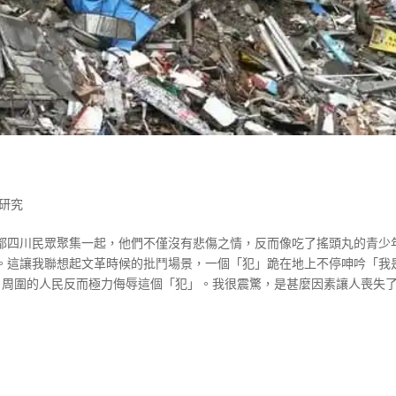
研究
都四川民眾聚集一起，他們不僅沒有悲傷之情，反而像吃了搖頭丸的青少
。這讓我聯想起文革時候的批鬥場景，一個「犯」跪在地上不停呻吟「我
，周圍的人民反而極力侮辱這個「犯」。我很震驚，是甚麼因素讓人喪失