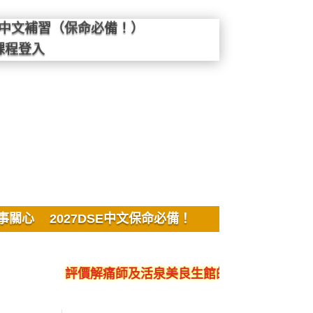
SE中文補習（保命必備！）
課程登入
事關心
2027DSE中文保命必備！
評價解痛師及活泉美良生館的不良銷售、呃人、