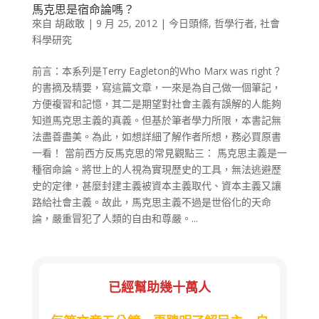
馬克思是宿命論嗎？
來自
胡啟敢
|
9 月 25, 2012
|
今日頭條
,
哲學行者
,
社會
科學研究
前言：本系列是Terry Eagleton的Who Marx was right？
的書摘及精要，寫這篇文章，一來是為自己做一個筆記，
方便複習和記憶，其二是期望對社會主義有誤解的人能夠
知道馬克思主義的真義。但基於筆者學力所限，本書記無
法盡善盡美。為此，如想詳細了解作者所想，務必買原書
一看！ 當前西方反馬克思的常見觀點三： 馬克思主義是一
種宿命論。將世上的人視為實現歷史的工具，無法逃避歷
史的定律，甚麼封建主義被資本主義取代、資本主義又讓
路給社會主義。故此，馬克思主義不過是世俗化的天命
論，嚴重冒犯了人類的自由和尊嚴。...
已經幫助幾十萬人