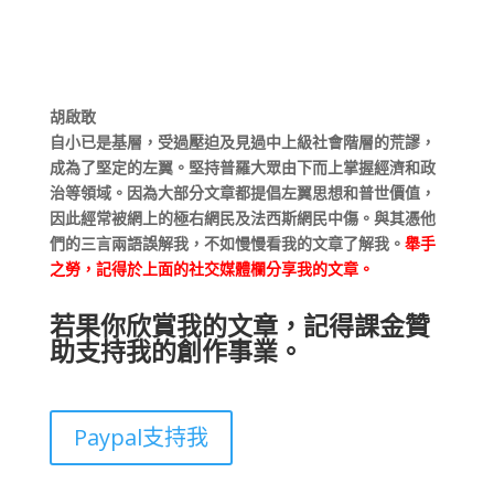
胡啟敢
自小已是基層，受過壓迫及見過中上級社會階層的荒謬，
成為了堅定的左翼。堅持普羅大眾由下而上掌握經濟和政
治等領域。因為大部分文章都提倡左翼思想和普世價值，
因此經常被網上的極右網民及法西斯網民中傷。與其憑他
們的三言兩語誤解我，不如慢慢看我的文章了解我。
舉手
之勞，記得於上面的社交媒體欄分享我的文章。
若果你欣賞我的文章，記得課金贊
助支持我的創作事業。
Paypal支持我