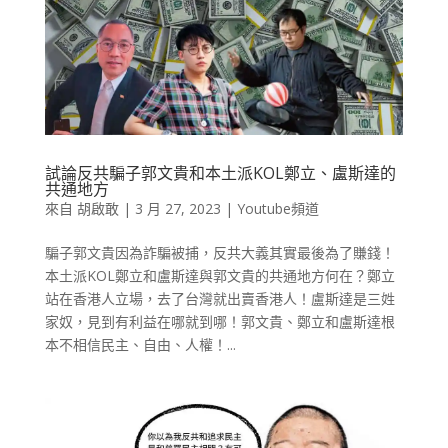
試論反共騙子郭文貴和本土派KOL鄭立、盧斯達的
共通地方
來自
胡啟敢
|
3 月 27, 2023
|
Youtube頻道
騙子郭文貴因為詐騙被捕，反共大義其實最後為了賺錢！
本土派KOL鄭立和盧斯達與郭文貴的共通地方何在？鄭立
站在香港人立場，去了台灣就出賣香港人！盧斯達是三姓
家奴，見到有利益在哪就到哪！郭文貴、鄭立和盧斯達根
本不相信民主、自由、人權！...