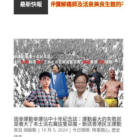
評價解痛師及活泉美良生館的不良銷售
最新快報
雨傘運動傘運佔中十年紀念誌：運動最大的失敗就
是養大了本土派右翼這隻惡魔，斷送香港民主運動
來自
胡啟敢
|
10 月 5, 2024
|
今日頭條
,
時事關心
,
歷史
研究