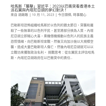
哈馬斯「襲擊」習近平：2023以巴衝突看香港本土
派右翼與內塔尼亞胡的夢幻對決！
來自
胡啟敢
|
10 月 11, 2023
|
今日頭條
,
時事關心
巴勒斯坦恐怖組織哈馬斯於以色列的猶太節日，突襲和屠
殺了一些無辜的以色列平民，甚至將部分挾為人質，內塔
尼亞胡立即賊心大喜，乘機借機煽動以色列人的民族主義
恐慌情緒，向巴勒斯坦宣戰，然後又向加沙施以大規模空
襲，造成大量巴勒斯坦人傷亡，然後內塔尼亞胡就可以以
立戰功來攫取政治名利。 挑戰思考：從左翼民主評估哈馬
斯、內塔尼亞胡政府在以巴衝突中的責任...