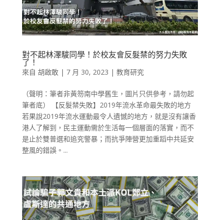
對不起林澤駿同學！於校友會反髮禁的努力失敗
了！
來自
胡啟敢
|
7 月 30, 2023
|
教育研究
（聲明：筆者非黃笏南中學舊生，圖片只供參考，請勿起
筆者底） 【反髮禁失敗】2019年流水革命最失敗的地方
若果說2019年流水運動最令人遺憾的地方，就是沒有讓香
港人了解到，民主運動需於生活每一個層面的落實，而不
是止於雙普選和追究警暴；而抗爭陣營更加重蹈中共延安
整風的錯誤。...