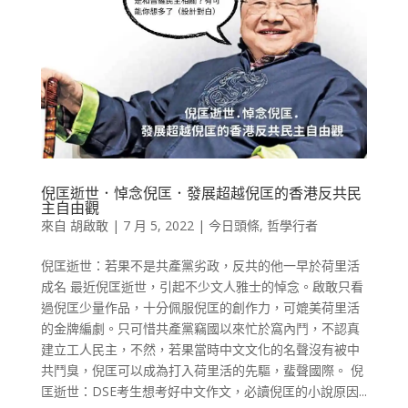
倪匡逝世．悼念倪匡．發展超越倪匡的香港反共民
主自由觀
來自
胡啟敢
|
7 月 5, 2022
|
今日頭條
,
哲學行者
倪匡逝世：若果不是共產黨劣政，反共的他一早於荷里活
成名 最近倪匡逝世，引起不少文人雅士的悼念。啟敢只看
過倪匡少量作品，十分佩服倪匡的創作力，可媲美荷里活
的金牌編劇。只可惜共產黨竊國以來忙於窩內鬥，不認真
建立工人民主，不然，若果當時中文文化的名聲沒有被中
共鬥臭，倪匡可以成為打入荷里活的先驅，蜚聲國際。 倪
匡逝世：DSE考生想考好中文作文，必讀倪匡的小說原因...