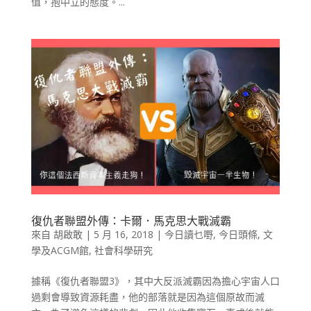
值，抱中立的態度。...
復仇者聯盟外傳：卡爾．馬克思大戰滅霸
來自
胡啟敢
|
5 月 16, 2018
|
今日讀乜嘢
,
今日頭條
,
文
學及ACGM館
,
社會科學研究
據稱《復仇者聯盟3》，其中大反派滅霸因為擔心宇宙人口
過剩會導致資源耗盡，他的部落就是因為這個原故而滅