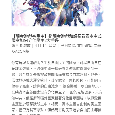
【課金遊戲害民主】從課金遊戲和課長看資本主義
國家如何分化民主2大手段
來自
胡啟敢
|
4 月 14, 2021
|
今日頭條
,
文化研究
,
文學
及ACGM館
你有玩課金遊戲嗎？生於自由民主的國家，可以自由自在
玩課金遊戲，不必像中國一樣玩課金遊戲時處處受到干
頻，甚至課金遊戲被政權關服而讓課金血本無歸。但是，
當你於遊戲大灑金錢時，甚至課金上癮的時候，可能同時
傷害了民主，讓你的自由減少？ 課金遊戲可以自由地玩，
反映資本主義國家沒有分化民主？ 一般的見解認為，只有
如中共、俄羅斯等獨裁國家藉著分化民眾團結，以扼殺民
主運動於萌芽狀態之中。相反，資本主義自由制的民主國
家，儘管有貧富懸殊，但起碼它對民眾追求自由民主等價