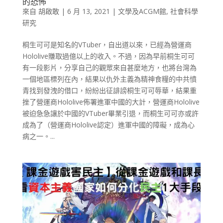
的恐怖
來自
胡啟敢
|
6 月 13, 2021
|
文學及ACGM館
,
社會科學
研究
桐生可可是知名的VTuber，自出道以來，已經為營運商
Hololive賺取過億以上的收入。不過，因為早前桐生可可
有一段影片，分享自己的觀眾來自甚麼地方，也將台灣為
一個地區標列在內，結果以仇外主義為精神食糧的中共憤
青找到發洩的借口，紛紛出征誹謗桐生可可辱華，結果重
挫了營運商Hololive佈署進軍中國的大計，營運商Hololive
被迫急急讓於中國的VTuber畢業引退，而桐生可可亦或許
成為了（營運商Hololive認定）進軍中國的障礙，成為心
病之一。...