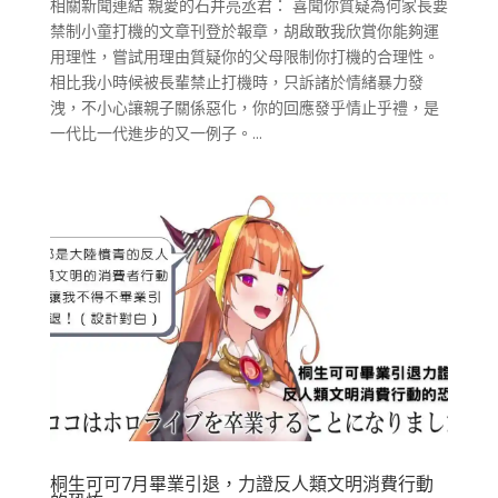
相關新聞連結 親愛的石井亮丞君： 喜聞你質疑為何家長要
禁制小童打機的文章刊登於報章，胡啟敢我欣賞你能夠運
用理性，嘗試用理由質疑你的父母限制你打機的合理性。
相比我小時候被長輩禁止打機時，只訴諸於情緒暴力發
洩，不小心讓親子關係惡化，你的回應發乎情止乎禮，是
一代比一代進步的又一例子。...
桐生可可7月畢業引退，力證反人類文明消費行動