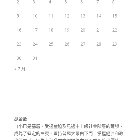
2
3
4
5
6
7
8
9
10
11
12
13
14
15
16
17
18
19
20
21
22
23
24
25
26
27
28
29
30
31
« 7 月
胡啟敢
自小已是基層，受過壓迫及見過中上級社會階層的荒謬，
成為了堅定的左翼。堅持普羅大眾由下而上掌握經濟和政