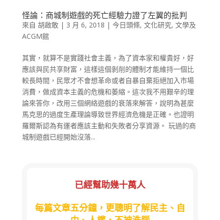
怪論：商城制遊戲的死亡經驗力證了左翼的批判
來自
胡啟敢
|
3 月 6, 2018
|
今日頭條
,
文化研究
,
文學及
ACGM館
其實，就算不是實踐社會主義，為了資本家和權貴好，好
應該與民共享財富，這樣這個剝削的體制才能維持一個比
較長時間，民眾才不會想革命或者自暴自棄拒絕加入市場
消費，做成資本主義的危機和萎縮。這次我不用艱辛的理
論來答你，改用三個網絡遊戲的衰落來解答，說明為甚麼
馬克思的過度生產理論導致世界經濟危機是正確。也證明
羅爾斯認為有運者應該主動和失敗者分享資源。 玩過的商
城制遊戲已經開始沒落...
已經幫助幾十萬人
每篇文章五分鐘，更聰明了解民主、自