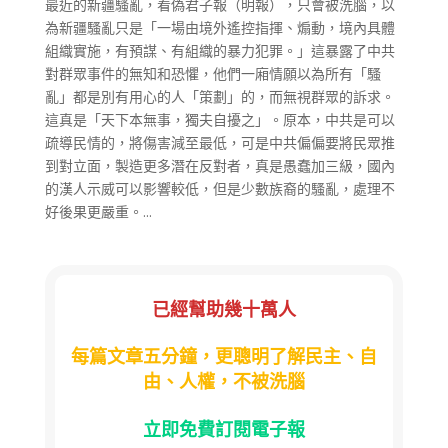
最近的新疆騷亂，看偽君子報（明報），只會被洗腦，以
為新疆騷亂只是「一場由境外遙控指揮、煽動，境內具體
組織實施，有預謀、有組織的暴力犯罪。」這暴露了中共
對群眾事件的無知和恐懼，他們一廂情願以為所有「騷
亂」都是別有用心的人「策劃」的，而無視群眾的訴求。
這真是「天下本無事，獨夫自擾之」。原本，中共是可以
疏導民情的，將傷害減至最低，可是中共偏偏要將民眾推
到對立面，製造更多潛在反對者，真是愚蠢加三級，國內
的漢人示威可以影響較低，但是少數族裔的騷亂，處理不
好後果更嚴重。...
已經幫助幾十萬人
每篇文章五分鐘，更聰明了解民主、自
由、人權，不被洗腦
立即免費訂閱電子報