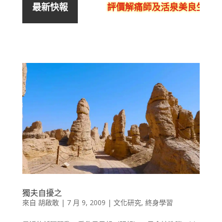
評價解痛師及活泉美良生館的
最新快報
獨夫自擾之
來自
胡啟敢
|
7 月 9, 2009
|
文化研究
,
終身學習