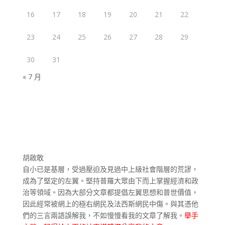
16
17
18
19
20
21
22
23
24
25
26
27
28
29
30
31
« 7 月
胡啟敢
自小已是基層，受過壓迫及見過中上級社會階層的荒謬，
成為了堅定的左翼。堅持普羅大眾由下而上掌握經濟和政
治等領域。因為大部分文章都提倡左翼思想和普世價值，
因此經常被網上的極右網民及法西斯網民中傷。與其憑他
們的三言兩語誤解我，不如慢慢看我的文章了解我。
舉手