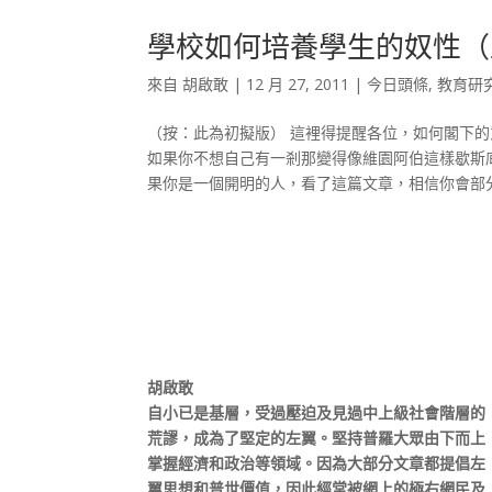
學校如何培養學生的奴性（
來自
胡啟敢
|
12 月 27, 2011
|
今日頭條
,
教育研
（按：此為初擬版） 這裡得提醒各位，如何閣下
如果你不想自己有一剎那變得像維園阿伯這樣歇斯
果你是一個開明的人，看了這篇文章，相信你會部分同
胡啟敢
自小已是基層，受過壓迫及見過中上級社會階層的
荒謬，成為了堅定的左翼。堅持普羅大眾由下而上
掌握經濟和政治等領域。因為大部分文章都提倡左
翼思想和普世價值，因此經常被網上的極右網民及