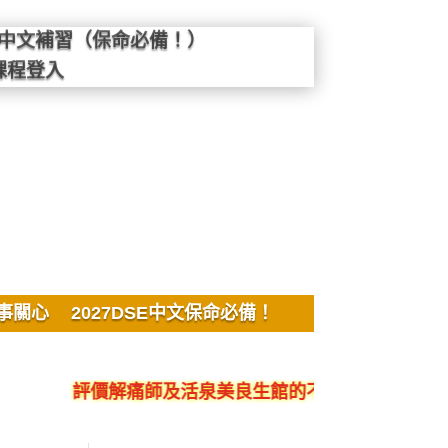
SE中文補習（保命必備！）
課程登入
事關心
2027DSE中文保命必備！
評價解痛師及活泉美良生館的不良銷售、呃人、騙局