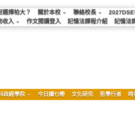
何選擇柏大？
關於本校
聯絡校長
2027D
動收入
作文閱讀登入
記憶法課程介紹
記憶法
科政經學院
今日讀乜嘢
文化研究
哲學行者
時