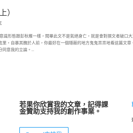
上）
究
的意識形態跟彭秋雁一樣，閱畢此文不是氣絕身亡，就是會對撰文者破口大
底里，自暴其醜於人前，你最好在一個隱蔽的地方鬼鬼祟祟地看這篇文章
意我的立論。...
若果你欣賞我的文章，記得課
金贊助支持我的創作事業。