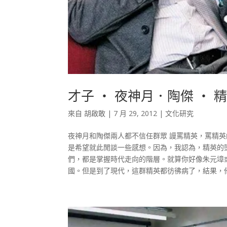
才子 ‧ 夜神月．陶傑 ‧ 
來自
胡啟敢
|
7 月 29, 2012
|
文化研究
夜神月和陶傑兩人都不信任群眾 謾罵精英，罵精
是希望就此閒談一些感想。因為，我認為，精英的
們，都是掌握時代走向的階層。就算你好像朱元墇
國。但是到了現代，這群精英都彷彿病了，結果，他