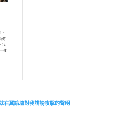
性。
為何
，我
一種
就右翼論壇對我誹謗攻擊的聲明