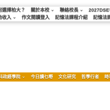
何選擇柏大？
關於本校
聯絡校長
2027D
動收入
作文閱讀登入
記憶法課程介紹
記憶法
科政經學院
今日讀乜嘢
文化研究
哲學行者
時