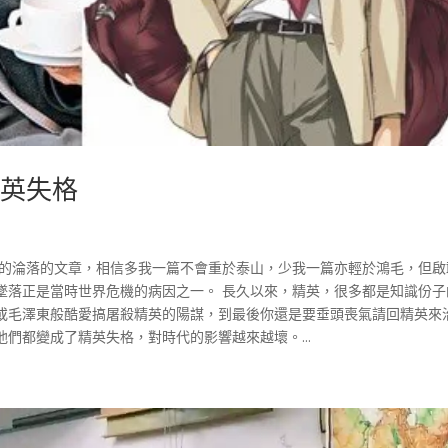
精英失格
英的淪落的文章，相信多我一篇不會重於泰山，少我一篇亦輕於鴻毛，但啟
墜落正是當時世界危機的病因之一。 長久以來，精英，很多都是知識份子
或毛澤東般酷愛搞屠殺精英的陽謀，到最後你還是要垂頭喪氣請回精英來
們都變成了精英失格，對時代的影響越來越壞。...