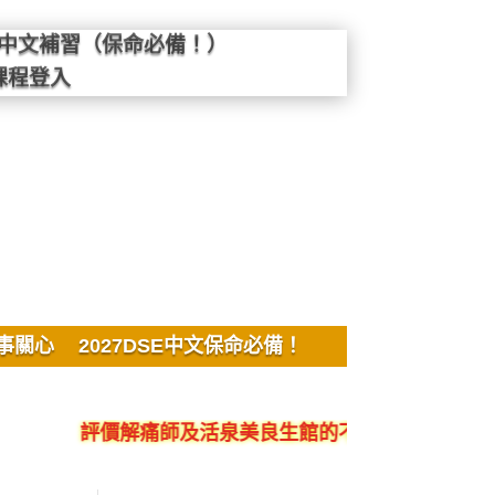
SE中文補習（保命必備！）
課程登入
事關心
2027DSE中文保命必備！
評價解痛師及活泉美良生館的不良銷售、呃人、騙