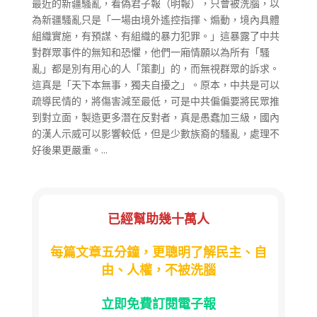
最近的新疆騷亂，看偽君子報（明報），只會被洗腦，以
為新疆騷亂只是「一場由境外遙控指揮、煽動，境內具體
組織實施，有預謀、有組織的暴力犯罪。」這暴露了中共
對群眾事件的無知和恐懼，他們一廂情願以為所有「騷
亂」都是別有用心的人「策劃」的，而無視群眾的訴求。
這真是「天下本無事，獨夫自擾之」。原本，中共是可以
疏導民情的，將傷害減至最低，可是中共偏偏要將民眾推
到對立面，製造更多潛在反對者，真是愚蠢加三級，國內
的漢人示威可以影響較低，但是少數族裔的騷亂，處理不
好後果更嚴重。...
已經幫助幾十萬人
每篇文章五分鐘，更聰明了解民主、自
由、人權，不被洗腦
立即免費訂閱電子報