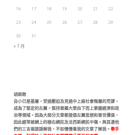
16
17
18
19
20
21
22
23
24
25
26
27
28
29
30
31
« 7 月
胡啟敢
自小已是基層，受過壓迫及見過中上級社會階層的荒謬，
成為了堅定的左翼。堅持普羅大眾由下而上掌握經濟和政
治等領域。因為大部分文章都提倡左翼思想和普世價值，
因此經常被網上的極右網民及法西斯網民中傷。與其憑他
們的三言兩語誤解我，不如慢慢看我的文章了解我。
舉手