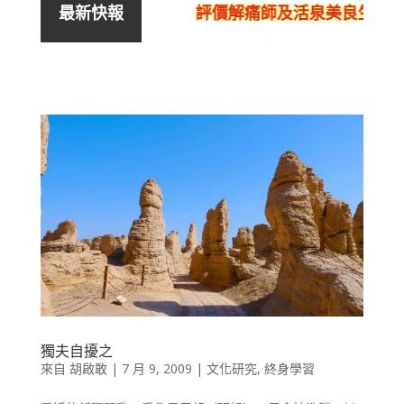
評價解痛師及活泉美良生館的
最新快報
獨夫自擾之
來自
胡啟敢
|
7 月 9, 2009
|
文化研究
,
終身學習