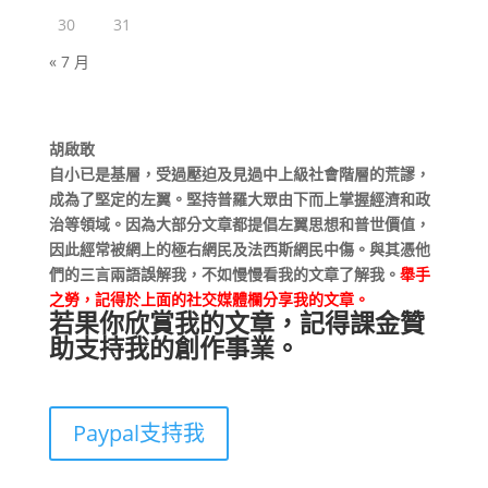
30
31
« 7 月
胡啟敢
自小已是基層，受過壓迫及見過中上級社會階層的荒謬，
成為了堅定的左翼。堅持普羅大眾由下而上掌握經濟和政
治等領域。因為大部分文章都提倡左翼思想和普世價值，
因此經常被網上的極右網民及法西斯網民中傷。與其憑他
們的三言兩語誤解我，不如慢慢看我的文章了解我。
舉手
之勞，記得於上面的社交媒體欄分享我的文章。
若果你欣賞我的文章，記得課金贊
助支持我的創作事業。
Paypal支持我