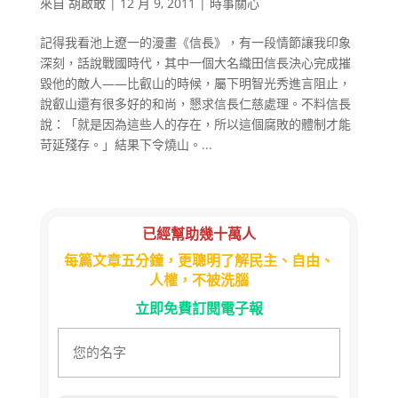
來自
胡啟敢
|
12 月 9, 2011
|
時事關心
記得我看池上遼一的漫畫《信長》，有一段情節讓我印象
深刻，話說戰國時代，其中一個大名織田信長決心完成摧
毀他的敵人——比叡山的時候，屬下明智光秀進言阻止，
說叡山還有很多好的和尚，懇求信長仁慈處理。不料信長
說：「就是因為這些人的存在，所以這個腐敗的體制才能
苛延殘存。」結果下令燒山。...
已經幫助幾十萬人
每篇文章五分鐘，更聰明了解民主、自由、
人權，不被洗腦
立即免費訂閱電子報