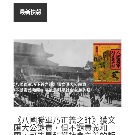
最新快報
《八國聯軍乃正義之師》獲文
匯大公譴責，但不譴責義和