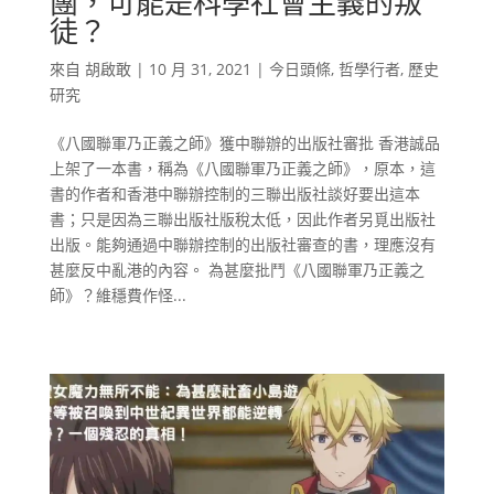
團，可能是科學社會主義的叛
徒？
來自
胡啟敢
|
10 月 31, 2021
|
今日頭條
,
哲學行者
,
歷史
研究
《八國聯軍乃正義之師》獲中聯辦的出版社審批 香港誠品
上架了一本書，稱為《八國聯軍乃正義之師》，原本，這
書的作者和香港中聯辦控制的三聯出版社談好要出這本
書；只是因為三聯出版社版稅太低，因此作者另覓出版社
出版。能夠通過中聯辦控制的出版社審查的書，理應沒有
甚麼反中亂港的內容。 為甚麼批鬥《八國聯軍乃正義之
師》？維穩費作怪...