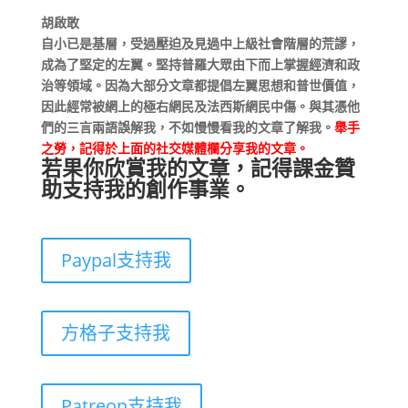
胡啟敢
自小已是基層，受過壓迫及見過中上級社會階層的荒謬，
成為了堅定的左翼。堅持普羅大眾由下而上掌握經濟和政
治等領域。因為大部分文章都提倡左翼思想和普世價值，
因此經常被網上的極右網民及法西斯網民中傷。與其憑他
們的三言兩語誤解我，不如慢慢看我的文章了解我。
舉手
之勞，記得於上面的社交媒體欄分享我的文章。
若果你欣賞我的文章，記得課金贊
助支持我的創作事業。
Paypal支持我
方格子支持我
Patreon支持我