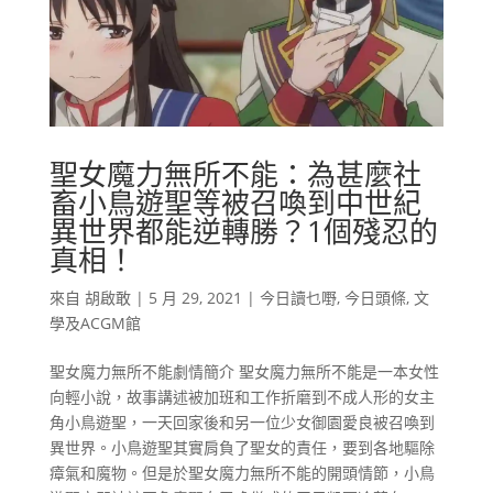
聖女魔力無所不能：為甚麼社
畜小鳥遊聖等被召喚到中世紀
異世界都能逆轉勝？1個殘忍的
真相！
來自
胡啟敢
|
5 月 29, 2021
|
今日讀乜嘢
,
今日頭條
,
文
學及ACGM館
聖女魔力無所不能劇情簡介 聖女魔力無所不能是一本女性
向輕小說，故事講述被加班和工作折磨到不成人形的女主
角小鳥遊聖，一天回家後和另一位少女御園愛良被召喚到
異世界。小鳥遊聖其實肩負了聖女的責任，要到各地驅除
瘴氣和魔物。但是於聖女魔力無所不能的開頭情節，小鳥