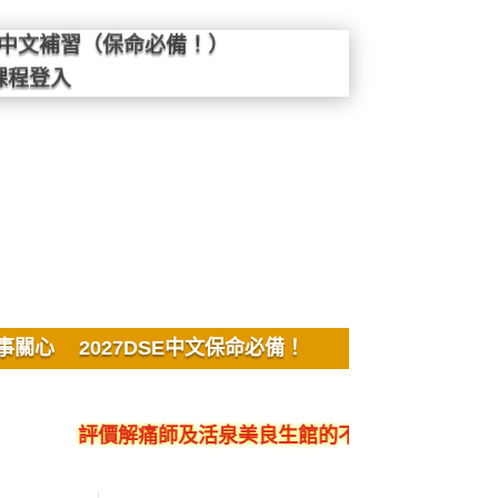
SE中文補習（保命必備！）
課程登入
事關心
2027DSE中文保命必備！
評價解痛師及活泉美良生館的不良銷售、呃人、騙