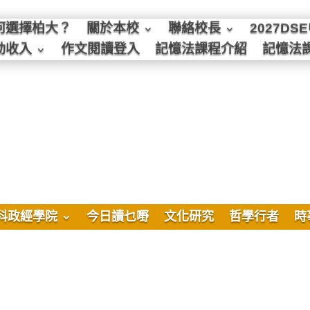
何選擇柏大？
關於本校
聯絡校長
2027D
動收入
作文閱讀登入
記憶法課程介紹
記憶法
科政經學院
今日讀乜嘢
文化研究
哲學行者
時