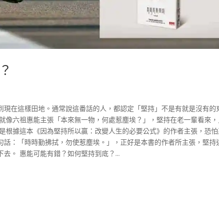
？
到現在這樣田地。通常說這番話的人，都認定「堅持」不是有就是沒有的
 就像六祖惠能主張「本來無一物，何處惹塵埃？」，堅持在老一輩看來，
但是根據這本《因為堅持所以贏：改變人生的必要公式》的作者主張，恐怕
句話：「時時勤拂拭，勿使惹塵埃。」，正好是本書的作者所主張，堅持
。 惠能可能有錯？如何堅持到底？...