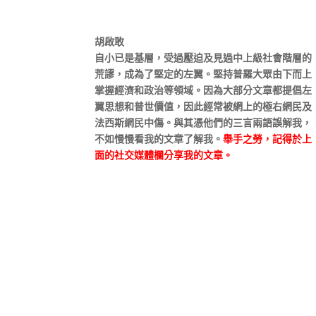
胡啟敢
自小已是基層，受過壓迫及見過中上級社會階層的
荒謬，成為了堅定的左翼。堅持普羅大眾由下而上
掌握經濟和政治等領域。因為大部分文章都提倡左
翼思想和普世價值，因此經常被網上的極右網民及
法西斯網民中傷。與其憑他們的三言兩語誤解我，
不如慢慢看我的文章了解我。
舉手之勞，記得於上
面的社交媒體欄分享我的文章。