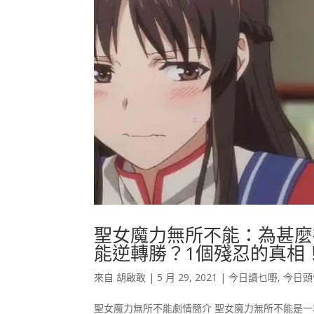
聖女魔力無所不能：為甚麼
能逆轉勝？1個殘忍的真相
來自
胡啟敢
|
5 月 29, 2021
|
今日讀乜嘢
,
今日頭
聖女魔力無所不能劇情簡介 聖女魔力無所不能是