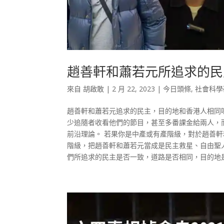
趙善軒和蕭若元所追求的民
來自
胡啟敢
|
2 月 22, 2023
|
今日頭條
,
社會科學
趙善軒和蕭若元追求的民主，目的地和香港人相同嗎？
少追隨者收看他們的節目，甚至多番課金給兩人，
前沿理論。 若果你是中產或有產階級，對於趙善
階級，把趙善軒和蕭若元當成是民主救星、自由聖
們所追求的民主是否一致，道路是否相同，目的地是否