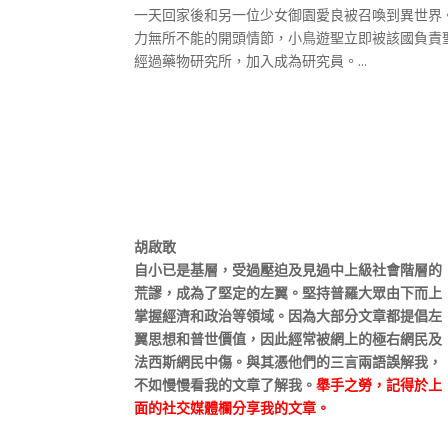
一天回家後和另一位少女御園愛良被召喚到異世界
力無所不能的開頭情節，小鳥遊聖立即被該國負責
經過藥物研究所，加入成為研究員。...
胡啟敢
自小已是基層，受過壓迫及見過中上級社會階層的
荒謬，成為了堅定的左翼。堅持普羅大眾由下而上
掌握經濟和政治等領域。因為大部分文章都提倡左
翼思想和普世價值，因此經常被網上的極右網民及
法西斯網民中傷。與其憑他們的三言兩語誤解我，
不如慢慢看我的文章了解我。
舉手之勞，記得於上
面的社交媒體欄分享我的文章。