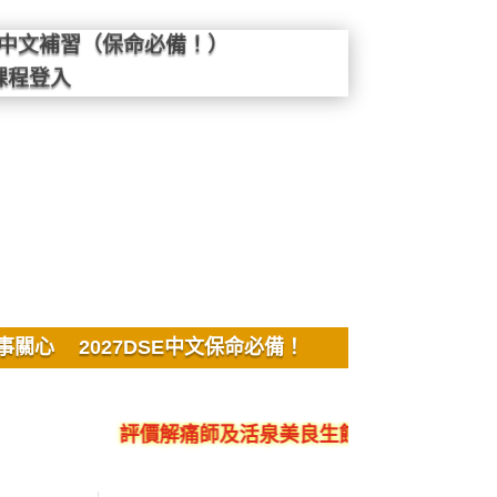
SE中文補習（保命必備！）
課程登入
事關心
2027DSE中文保命必備！
評價解痛師及活泉美良生館的不良銷售、呃人、騙