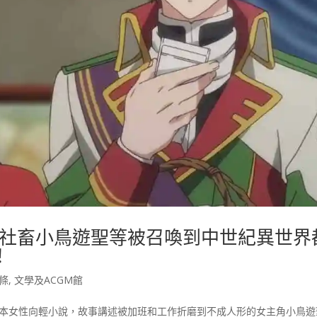
社畜小鳥遊聖等被召喚到中世紀異世界
！
條
,
文學及ACGM館
一本女性向輕小說，故事講述被加班和工作折磨到不成人形的女主角小鳥遊