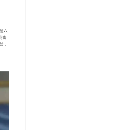
念六
我審
禁：