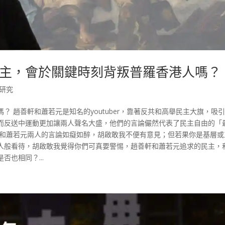
主，會於關鍵時刻背叛普羅香港人嗎？
研究
 趙善軒和蕭若元是知名的youtuber，靠著反共和高舉民主大旗，吸
而反送中運動更加讓兩人聲名大盛，他們的言論儼然代表了民主自由的「
軒和蕭若元兩人的言論如癡如醉，胡啟敢我不便有意見；但若果你是基層或
人般看待，胡啟敢我覺得你們可真要警惕，趙善軒和蕭若元追求的民主，
也相同？...