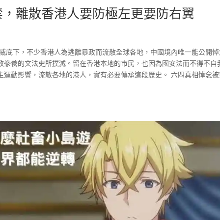
被禁，離散香港人要防極左更要防右翼
淫威底下，不少香港人為逃離暴政而流散全球各地，中國境內唯一能公開悼
政豢養的文法吏所撲滅。留在香港本地的市民，也因為國安法而不得不自
主運動影響，流散各地的港人，實有必要傳承這段歷史。 六四真相悼念被