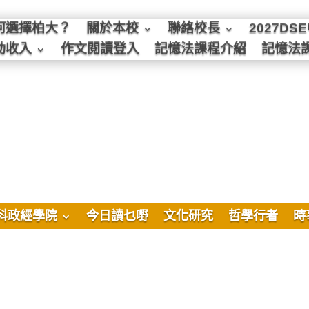
何選擇柏大？
關於本校
聯絡校長
2027D
動收入
作文閱讀登入
記憶法課程介紹
記憶法
科政經學院
今日讀乜嘢
文化研究
哲學行者
時