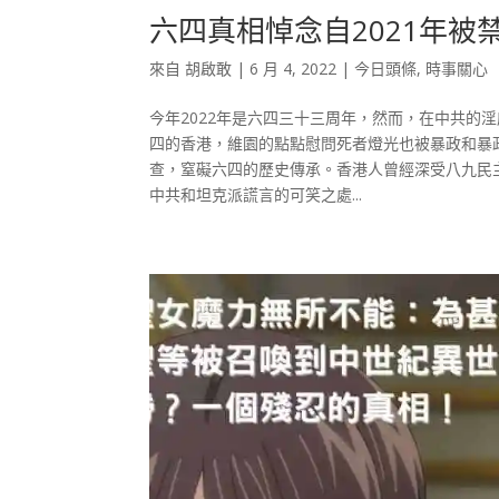
六四真相悼念自2021年
來自
胡啟敢
|
6 月 4, 2022
|
今日頭條
,
時事關心
今年2022年是六四三十三周年，然而，在中共的
四的香港，維園的點點慰問死者燈光也被暴政和暴
查，窒礙六四的歷史傳承。香港人曾經深受八九民
中共和坦克派謊言的可笑之處...