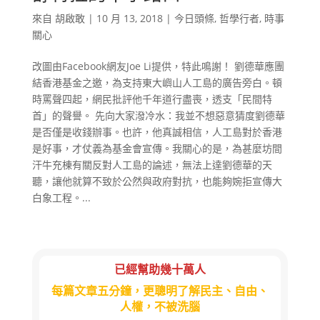
來自
胡啟敢
|
10 月 13, 2018
|
今日頭條
,
哲學行者
,
時事
關心
改圖由Facebook網友Joe Li提供，特此鳴謝！ 劉德華應團
結香港基金之邀，為支持東大嶼山人工島的廣告旁白。頓
時罵聲四起，網民批評他千年道行盡喪，透支「民間特
首」的聲譽。 先向大家潑冷水：我並不想惡意猜度劉德華
是否僅是收錢辦事。也許，他真誠相信，人工島對於香港
是好事，才仗義為基金會宣傳。我關心的是，為甚麼坊間
汗牛充棟有關反對人工島的論述，無法上達劉德華的天
聽，讓他就算不致於公然與政府對抗，也能夠婉拒宣傳大
白象工程。...
已經幫助幾十萬人
每篇文章五分鐘，更聰明了解民主、自由、
人權，不被洗腦