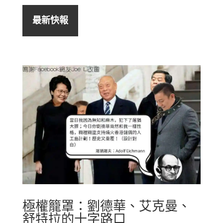
最新快報
極權籠罩：劉德華、艾克曼、
舒特拉的十字路口