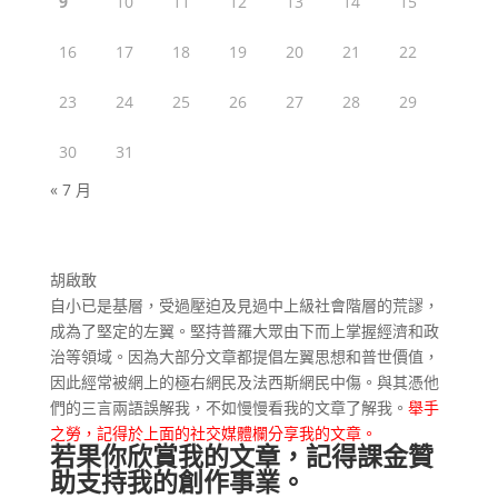
9
10
11
12
13
14
15
16
17
18
19
20
21
22
23
24
25
26
27
28
29
30
31
« 7 月
胡啟敢
自小已是基層，受過壓迫及見過中上級社會階層的荒謬，
成為了堅定的左翼。堅持普羅大眾由下而上掌握經濟和政
治等領域。因為大部分文章都提倡左翼思想和普世價值，
因此經常被網上的極右網民及法西斯網民中傷。與其憑他
們的三言兩語誤解我，不如慢慢看我的文章了解我。
舉手
之勞，記得於上面的社交媒體欄分享我的文章。
若果你欣賞我的文章，記得課金贊
助支持我的創作事業。