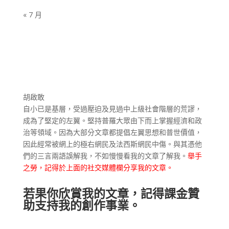
« 7 月
胡啟敢
自小已是基層，受過壓迫及見過中上級社會階層的荒謬，
成為了堅定的左翼。堅持普羅大眾由下而上掌握經濟和政
治等領域。因為大部分文章都提倡左翼思想和普世價值，
因此經常被網上的極右網民及法西斯網民中傷。與其憑他
們的三言兩語誤解我，不如慢慢看我的文章了解我。
舉手
之勞，記得於上面的社交媒體欄分享我的文章。
若果你欣賞我的文章，記得課金贊
助支持我的創作事業。