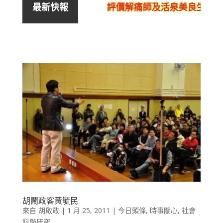
評價解痛師及活泉美良生館的
最新快報
胡鬧政客黃毓民
來自
胡啟敢
|
1 月 25, 2011
|
今日頭條
,
時事關心
,
社會
科學研究