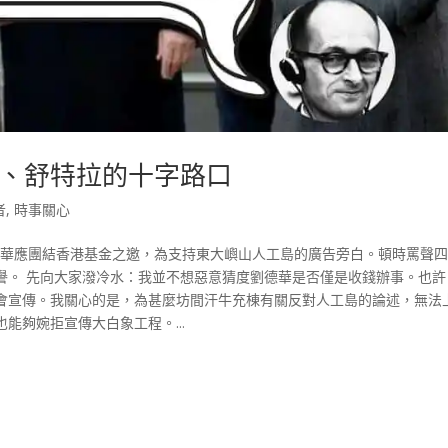
、舒特拉的十字路口
者
,
時事關心
謝！ 劉德華應團結香港基金之邀，為支持東大嶼山人工島的廣告旁白。頓時罵聲
譽。 先向大家潑冷水：我並不想惡意猜度劉德華是否僅是收錢辦事。也許
會宣傳。我關心的是，為甚麼坊間汗牛充棟有關反對人工島的論述，無法
能夠婉拒宣傳大白象工程。...