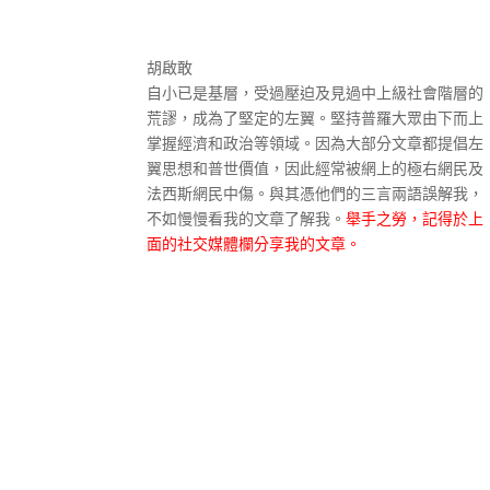
胡啟敢
自小已是基層，受過壓迫及見過中上級社會階層的
荒謬，成為了堅定的左翼。堅持普羅大眾由下而上
掌握經濟和政治等領域。因為大部分文章都提倡左
翼思想和普世價值，因此經常被網上的極右網民及
法西斯網民中傷。與其憑他們的三言兩語誤解我，
不如慢慢看我的文章了解我。
舉手之勞，記得於上
面的社交媒體欄分享我的文章。