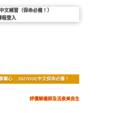
SE中文補習（保命必備！）
課程登入
事關心
2027DSE中文保命必備！
評價解痛師及活泉美良生館的不良銷售、呃