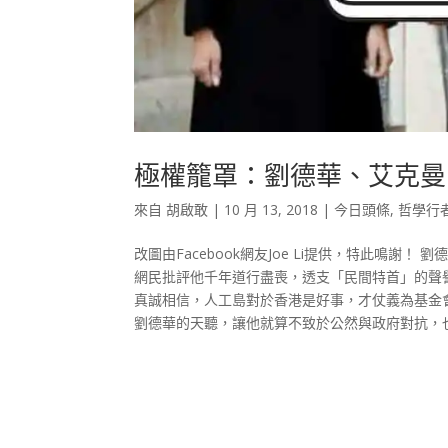
極權籠罩：劉德華、艾克曼
來自
胡啟敢
|
10 月 13, 2018
|
今日頭條
,
哲學行
改圖由Facebook網友Joe Li提供，特此鳴
網民批評他千年道行盡喪，透支「民間特首」的聲
真誠相信，人工島對於香港是好事，才仗義為基金
劉德華的天聽，讓他就算不致於公然與政府對抗，也