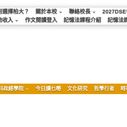
何選擇柏大？
關於本校
聯絡校長
2027D
動收入
作文閱讀登入
記憶法課程介紹
記憶法
科政經學院
今日讀乜嘢
文化研究
哲學行者
時