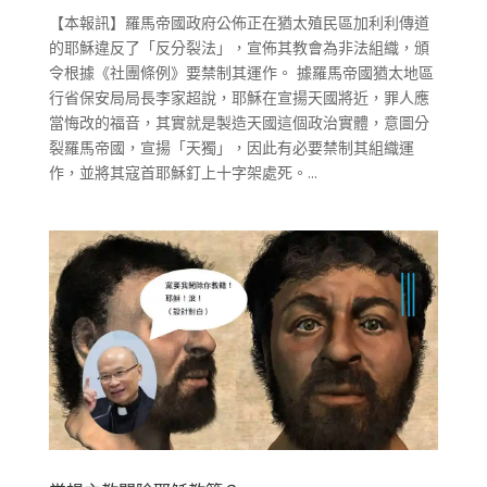
【本報訊】羅馬帝國政府公佈正在猶太殖民區加利利傳道
的耶穌違反了「反分裂法」，宣佈其教會為非法組織，頒
令根據《社團條例》要禁制其運作。 據羅馬帝國猶太地區
行省保安局局長李家超說，耶穌在宣揚天國將近，罪人應
當悔改的福音，其實就是製造天國這個政治實體，意圖分
裂羅馬帝國，宣揚「天獨」，因此有必要禁制其組織運
作，並將其寇首耶穌釘上十字架處死。...