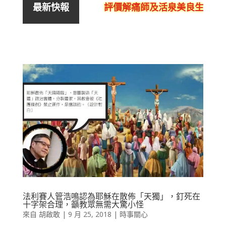
評價解痛師及活泉美良生館的不
最新快報
法利賽人管浩鳴認為耶穌在散佈「天獨」，釘死在
十字架合理，籲教眾無需大驚小怪
來自
胡啟敢
|
9 月 25, 2018
|
時事關心