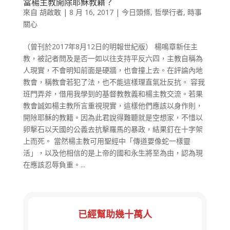
當楊主教開除耶穌教籍？
來自
胡啟敢
|
8 月 16, 2017
|
今日頭條
,
哲學行者
,
時事
關心
（曾刊於2017年8月12日的明報世紀版） 楊鳴章新任主
教，被記者問及是否一如以往支持平反六四，主教自稱為
人現實，不會明知前面是硬牆，也會撞上去。在評論內地
教會，稱教會若犯了法，也不能這樣理直氣壯反抗。 容我
班門弄斧，借用我學到的基督教教義和楊主教交流。若果
教會誠如楊主教所言重視現實，這樣他們應該以身作則，
開除耶穌的教籍。因為此君說得難聽就是空想家，不惜以
卵擊石以天國的公義去抗擊羅馬的暴政，結果釘在十字架
上而死。 當然楊主教可用聖經中「傳道要像蛇一樣靈
活」，以及他相信的是上帝的國和永生將至為由，認為現
在應該忍辱負重。...
已經幫助幾十萬人