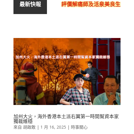
評價解痛師及活泉美良生館的不
最新快報
加州大火，海外香港本土派右翼第一時間幫資本家
獨裁維穩
來自
胡啟敢
|
1 月 16, 2025
|
時事關心