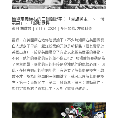
簡單定義極右的三個關鍵字：「貴族民主」、「發
窮惡」、「煽動獸性」
來自
胡啟敢
|
8 月 9, 2024
|
今日頭條
,
左翼科普
最近，在英國極右散佈陰謀論下，不少無知極右英國愚蠢
白人認定了早前一起謀殺案的元兇是新移民（但其實是於
英國出身），於是英國爆發了有史以來頗為嚴重的暴動。
不過，他們的暴動的目的並不像2012年那場倫敦暴動是為
了民生而戰，暴動的目的純粹是發洩他們的仇恨心理。 因
此，在極右崛起的這個年代，有必要了解甚麼是極右。啟
敢不才，認為用簡單的三個關鍵字，就可以理解甚麼是極
右，第一：貴族民主，第二：發窮惡，第三：煽動獸性。
如何定義極右？貴族民主，反對民眾參與政治...