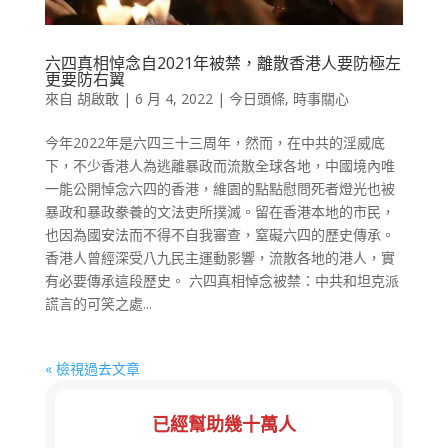
六四真相悼念自2021年被禁，離散香港人要防極左
更要防右翼
來自
胡啟敢
|
6 月 4, 2022
|
今日頭條
,
時事關心
今年2022年是六四三十三周年，然而，在中共的淫威底
下，不少香港人為逃離暴政而流散全球各地，中國境內唯
一能公開悼念六四的香港，維園的點點慰問死者燈光也被
暴政和暴政豢養的文法吏所撲滅。留在香港本地的市民，
也因為國安法而不得不自我審查，窒礙六四的歷史傳承。
香港人曾經深受八九民主運動影響，流散各地的港人，實
有必要傳承這段歷史。 六四真相悼念被禁：中共和坦克派
謊言的可笑之處...
« 檢視過去文章
已經幫助幾十萬人