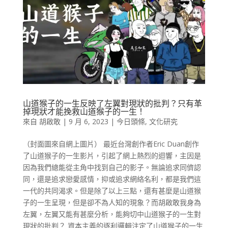
山道猴子的一生反映了左翼對現狀的批判？只有革
掉現狀才能挽救山道猴子的一生！
來自
胡啟敢
|
9 月 6, 2023
|
今日頭條
,
文化研究
（封面圖來自網上圖片） 最近台灣創作者Eric Duan創作
了山道猴子的一生影片，引起了網上熱烈的迴響，主因是
因為我們總能從主角中找到自己的影子。無論追求同儕認
同，還是追求戀愛感情，抑或追求網絡名利，都是我們這
一代的共同渴求。但是除了以上三點，還有甚麼是山道猴
子的一生呈現，但是卻不為人知的現象？而胡啟敢我身為
左翼，左翼又能有甚麼分析，能夠切中山道猴子的一生對
現狀的批判？ 資本主義的逐利邏輯注定了山道猴子的一生