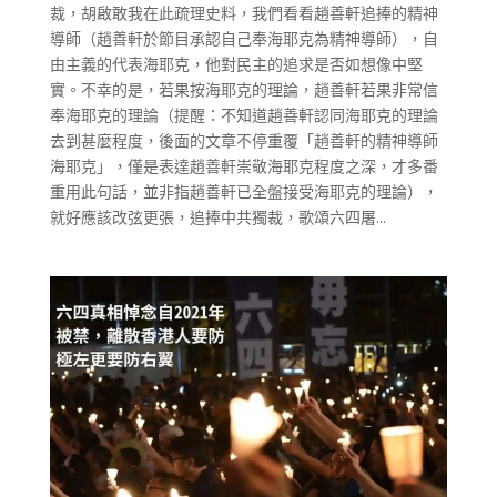
裁，胡啟敢我在此疏理史料，我們看看趙善軒追捧的精神
導師（趙善軒於節目承認自己奉海耶克為精神導師），自
由主義的代表海耶克，他對民主的追求是否如想像中堅
實。不幸的是，若果按海耶克的理論，趙善軒若果非常信
奉海耶克的理論（提醒：不知道趙善軒認同海耶克的理論
去到甚麼程度，後面的文章不停重覆「趙善軒的精神導師
海耶克」，僅是表達趙善軒崇敬海耶克程度之深，才多番
重用此句話，並非指趙善軒已全盤接受海耶克的理論），
就好應該改弦更張，追捧中共獨裁，歌頌六四屠...