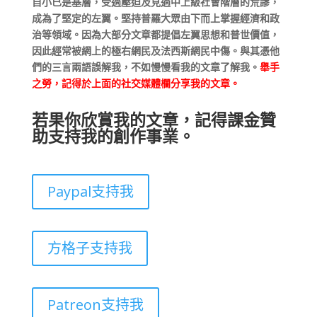
自小已是基層，受過壓迫及見過中上級社會階層的荒謬，
成為了堅定的左翼。堅持普羅大眾由下而上掌握經濟和政
治等領域。因為大部分文章都提倡左翼思想和普世價值，
因此經常被網上的極右網民及法西斯網民中傷。與其憑他
們的三言兩語誤解我，不如慢慢看我的文章了解我。
舉手
之勞，記得於上面的社交媒體欄分享我的文章。
若果你欣賞我的文章，記得課金贊
助支持我的創作事業。
Paypal支持我
方格子支持我
Patreon支持我