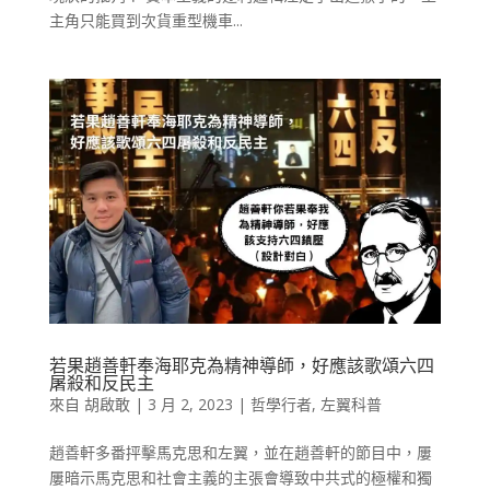
主角只能買到次貨重型機車...
若果趙善軒奉海耶克為精神導師，好應該歌頌六四
屠殺和反民主
來自
胡啟敢
|
3 月 2, 2023
|
哲學行者
,
左翼科普
趙善軒多番抨擊馬克思和左翼，並在趙善軒的節目中，屢
屢暗示馬克思和社會主義的主張會導致中共式的極權和獨