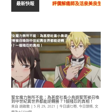
評價解痛師及活泉美良生館的
最新快報
聖女魔力無所不能：為甚麼社畜小鳥遊聖等被召喚
到中世紀異世界都能逆轉勝？1個殘忍的真相！
來自
胡啟敢
|
5 月 29, 2021
|
今日讀乜嘢
,
今日頭條
,
文
學及ACGM館