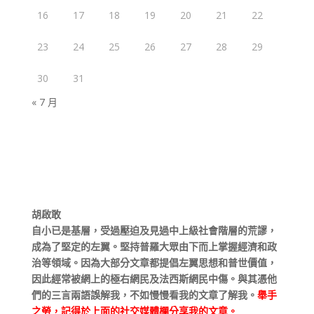
16
17
18
19
20
21
22
23
24
25
26
27
28
29
30
31
« 7 月
胡啟敢
自小已是基層，受過壓迫及見過中上級社會階層的荒謬，
成為了堅定的左翼。堅持普羅大眾由下而上掌握經濟和政
治等領域。因為大部分文章都提倡左翼思想和普世價值，
因此經常被網上的極右網民及法西斯網民中傷。與其憑他
們的三言兩語誤解我，不如慢慢看我的文章了解我。
舉手
之勞，記得於上面的社交媒體欄分享我的文章。