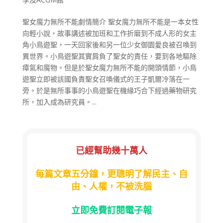
聖女魔力無所不能劇情簡介 聖女魔力無所不能是一本女性
向輕小說，故事講述被加班和工作折磨到不成人形的女主
角小鳥遊聖，一天回家後和另一位少女御園愛良被召喚到
異世界。小鳥遊聖其實肩負了聖女的責任，要到各地驅除
瘴氣和魔物。但是於聖女魔力無所不能的開頭情節，小鳥
遊聖立即被該國負責聖女召喚儀式的王子凱爾冷落在一
旁。於是無所事事的小鳥遊聖在機緣巧合下經過藥物研究
所，加入成為研究員。...
已經幫助幾十萬人
每篇文章五分鐘，更聰明了解民主、自
由、人權，不被洗腦
立即免費訂閱電子報