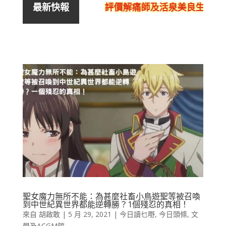
評價解痛師及活泉美良生館的不
最新快報
聖女魔力無所不能：為甚麼社畜小鳥遊聖等被召喚
到中世紀異世界都能逆轉勝？1個殘忍的真相！
來自
胡啟敢
|
5 月 29, 2021
|
今日讀乜嘢
,
今日頭條
,
文
學及ACGM館