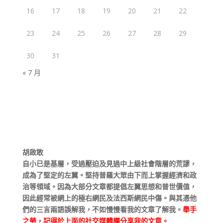
16
17
18
19
20
21
22
23
24
25
26
27
28
29
30
31
« 7 月
胡啟敢
自小已是基層，受過壓迫及見過中上級社會階層的荒謬，
成為了堅定的左翼。堅持普羅大眾由下而上掌握經濟和政
治等領域。因為大部分文章都提倡左翼思想和普世價值，
因此經常被網上的極右網民及法西斯網民中傷。與其憑他
們的三言兩語誤解我，不如慢慢看我的文章了解我。
舉手
之勞，記得於上面的社交媒體欄分享我的文章。