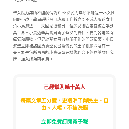
聖女魔力無所不能劇情簡介 聖女魔力無所不能是一本女性
向輕小說，故事講述被加班和工作折磨到不成人形的女主
角小鳥遊聖，一天回家後和另一位少女御園愛良被召喚到
異世界。小鳥遊聖其實肩負了聖女的責任，要到各地驅除
瘴氣和魔物。但是於聖女魔力無所不能的開頭情節，小鳥
遊聖立即被該國負責聖女召喚儀式的王子凱爾冷落在一
旁。於是無所事事的小鳥遊聖在機緣巧合下經過藥物研究
所，加入成為研究員。...
已經幫助幾十萬人
每篇文章五分鐘，更聰明了解民主、自
由、人權，不被洗腦
立即免費訂閱電子報