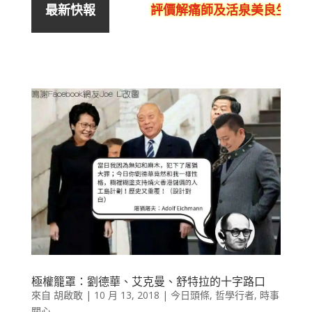
評價解痛師及活泉美良生館的
最新快報
極權籠罩：劉德華、艾克曼、舒特拉的十字路口
來自
胡啟敢
|
10 月 13, 2018
|
今日頭條
,
哲學行者
,
時事
關心