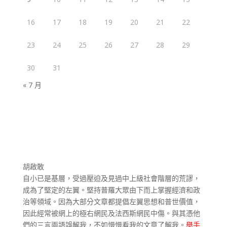
16
17
18
19
20
21
22
23
24
25
26
27
28
29
30
31
« 7 月
胡啟敢
自小已是基層，受過壓迫及見過中上級社會階層的荒謬，
成為了堅定的左翼。堅持普羅大眾由下而上掌握經濟和政
治等領域。因為大部分文章都提倡左翼思想和普世價值，
因此經常被網上的極右網民及法西斯網民中傷。與其憑他
們的三言兩語誤解我，不如慢慢看我的文章了解我。
舉手