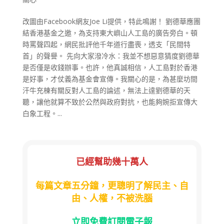
改圖由Facebook網友Joe Li提供，特此鳴謝！ 劉德華應團
結香港基金之邀，為支持東大嶼山人工島的廣告旁白。頓
時罵聲四起，網民批評他千年道行盡喪，透支「民間特
首」的聲譽。 先向大家潑冷水：我並不想惡意猜度劉德華
是否僅是收錢辦事。也許，他真誠相信，人工島對於香港
是好事，才仗義為基金會宣傳。我關心的是，為甚麼坊間
汗牛充棟有關反對人工島的論述，無法上達劉德華的天
聽，讓他就算不致於公然與政府對抗，也能夠婉拒宣傳大
白象工程。...
已經幫助幾十萬人
每篇文章五分鐘，更聰明了解民主、自
由、人權，不被洗腦
立即免費訂閱電子報