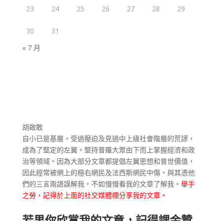
23
24
25
26
27
28
29
30
31
« 7 月
胡啟敢
自小已是基層，受過壓迫及見過中上級社會階層的荒謬，
成為了堅定的左翼。堅持普羅大眾由下而上掌握經濟和政
治等領域。因為大部分文章都提倡左翼思想和普世價值，
因此經常被網上的極右網民及法西斯網民中傷。與其憑他
們的三言兩語誤解我，不如慢慢看我的文章了解我。
舉手
之勞，記得於上面的社交媒體欄分享我的文章。
若果你欣賞我的文章，記得課金贊