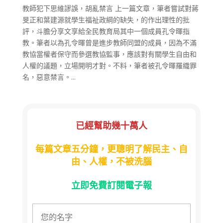
教師犯下思維謬誤，胡亂禁言 上一篇文章，筆者嘗試對蔣
旻正和葉建源就學生福祉政綱的缺失，的作出理性的批
評，斗膽分享文享給全民教育局其中一個成員孔令暉指
教。筆者以為孔令暉曾是進步教師同盟的成員，因為不滿
教協當權者保守而參選教協監事，應該對有關學生自由和
人權的議題，立場開明才對。不料，筆者被孔令暉羅織罪
名，惡意禁言。...
已經幫助幾十萬人
每篇文章五分鐘，更聰明了解民主、自
由、人權，不被洗腦
立即免費訂閱電子報