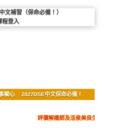
SE中文補習（保命必備！）
課程登入
事關心
2027DSE中文保命必備！
評價解痛師及活泉美良生館的不良銷售、呃