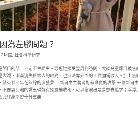
因為左膠問題？
CGM館
,
社會科學研究
童節目的話，一定不會陌生。最近她接受壹周刊訪問，大談兒童節目被無
量大減，漸漸消失於眾人的眼光，也無法靠外面的工作彌補收入。加上無
，結束廿三年在無線的演藝夢。 新自由主義者對蓋世寶的攻擊 一些新自
，不像嬰兒潮的譚玉瑛能有幾層樓收租，可以當演出是夢想去追求；浮浮
此終身學習十分重要。...