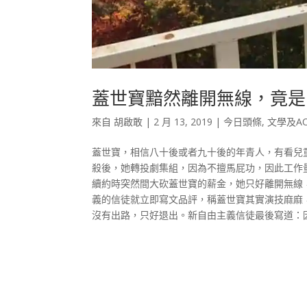
蓋世寶黯然離開無線，竟是
來自
胡啟敢
|
2 月 13, 2019
|
今日頭條
,
文學及A
蓋世寶，相信八十後或者九十後的年青人，有看兒
殺後，她轉投劇集組，因為不擅馬屁功，因此工作
續約時突然間大砍蓋世寶的薪金，她只好離開無線
義的信徒就立即寫文品評，稱蓋世寶其實演技麻麻
沒有出路，只好退出。新自由主義信徒最後寫道：因