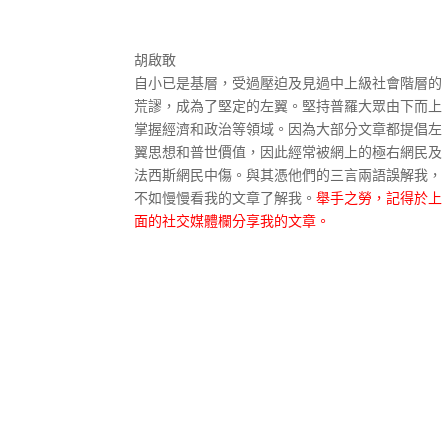
胡啟敢
自小已是基層，受過壓迫及見過中上級社會階層的
荒謬，成為了堅定的左翼。堅持普羅大眾由下而上
掌握經濟和政治等領域。因為大部分文章都提倡左
翼思想和普世價值，因此經常被網上的極右網民及
法西斯網民中傷。與其憑他們的三言兩語誤解我，
不如慢慢看我的文章了解我。
舉手之勞，記得於上
面的社交媒體欄分享我的文章。