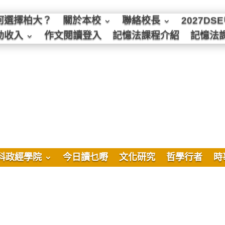
何選擇柏大？
關於本校
聯絡校長
2027D
動收入
作文閱讀登入
記憶法課程介紹
記憶法
科政經學院
今日讀乜嘢
文化研究
哲學行者
時