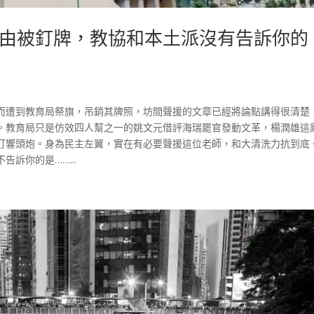
由被釘牌，教協和本土派沒有告訴你的
而遭到教育局祭旗，吊銷其牌照，坊間聲援的文章已經將論點講得很清楚
。教育局只是仿效四人幫之一的姚文元借評海瑞罷官發動文革，楊潤雄這
打響頭炮。身為民主左翼，實在有必要聲援這位老師，和大清洗力抗到底。
訴你的是……...