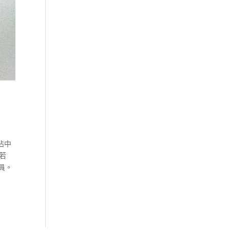
佔中
蔡若
員。