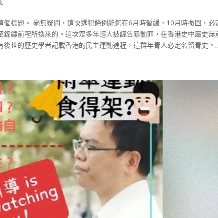
究
個標題。 毫無疑問，這次逃犯條例能夠在6月時暫緩，10月時撤回，必
至錦鏽前程所換來的。這次眾多年輕人被誣告暴動罪，在香港史中屬史無
後世的歷史學者記載香港的民主運動進程，這群年青人必定名留青史。..