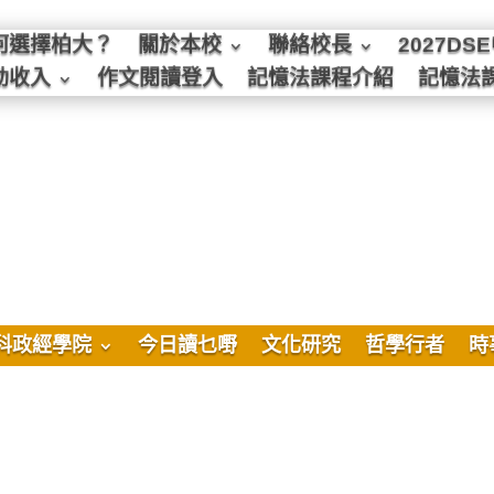
何選擇柏大？
關於本校
聯絡校長
2027D
動收入
作文閱讀登入
記憶法課程介紹
記憶法
科政經學院
今日讀乜嘢
文化研究
哲學行者
時