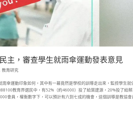
民主，審查學生就雨傘運動發表意見
,
教育研究
就雨傘運動印象如何，其中有一幕竟然是學校的訓導走出來，監控學生就
88100教育界選民中，有52%（約46000）投了給葉建源，20%投了給
97000會員，權衡數字下，可以預計有六到七成的機會，這個訓導是教協會