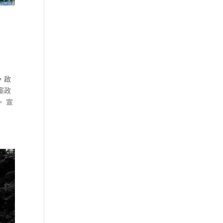
，啟
廝政
 宣