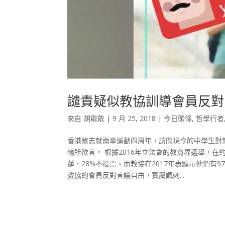
譴責疑似教協訓導會員反對
來自
胡啟敢
|
9 月 25, 2018
|
今日頭條
,
哲學行者
香港眾志就雨傘運動四周年，訪問現今的中學生對
暢所欲言。 根據2016年立法會的教育界選舉，在約
蓮，28%不投票。而教協在2017年表顯示他們有
教協的會員反對言論自由，實屬諷刺...