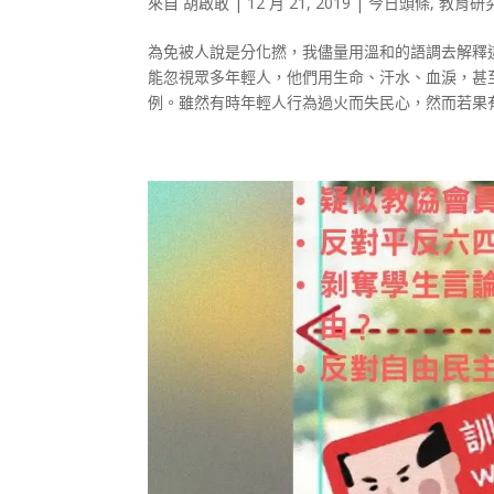
來自
胡啟敢
|
12 月 21, 2019
|
今日頭條
,
教育研
為免被人說是分化撚，我儘量用溫和的語調去解釋這
能忽視眾多年輕人，他們用生命、汗水、血淚，甚
例。雖然有時年輕人行為過火而失民心，然而若果有