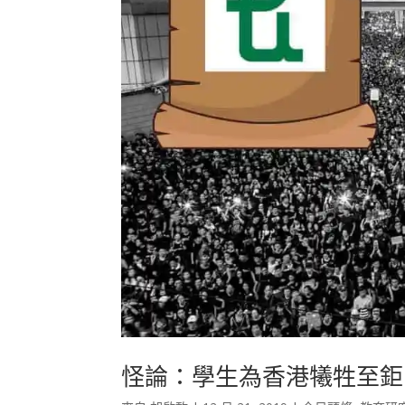
怪論：學生為香港犧牲至鉅