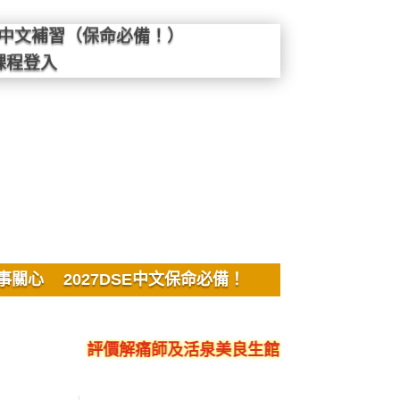
SE中文補習（保命必備！）
課程登入
事關心
2027DSE中文保命必備！
評價解痛師及活泉美良生館的不良銷售、呃人、騙局