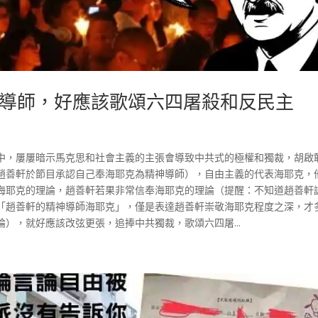
導師，好應該歌頌六四屠殺和反民主
中，屢屢暗示馬克思和社會主義的主張會導致中共式的極權和獨裁，胡啟
趙善軒於節目承認自己奉海耶克為精神導師），自由主義的代表海耶克，
海耶克的理論，趙善軒若果非常信奉海耶克的理論（提醒：不知道趙善軒
「趙善軒的精神導師海耶克」，僅是表達趙善軒崇敬海耶克程度之深，才
），就好應該改弦更張，追捧中共獨裁，歌頌六四屠...