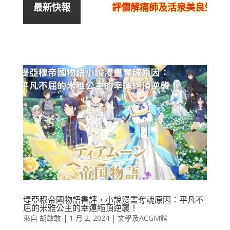
評價解痛師及活泉美良生館的
最新快報
堤亞穆帝國物語書評，小說漫畫奪魂原因：平凡不
屈的米雅公主的幸運絕頂逆襲！
來自
胡啟敢
|
1 月 2, 2024
|
文學及ACGM館