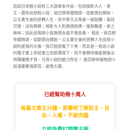
話說日本輕小說有三大誤會系作品，包括暗影大人、骨
王，還有這部輕小說：堤亞穆帝國物語，從斷頭台開始，
公主重生後的逆轉人生。其中骨王主角是一副骷髏，面目
可憎，沒有興趣；暗影大人則遇佛殺佛，毫無難度，食之
無味；因此這兩部小說我想永遠不會追看。 相反，堤亞穆
帝國物語，從斷頭台開始，公主重生後的逆轉人生這部小
說則是我的大推，我已經追看了十卷，而且是一有這小說
的電子書上架就會立刻原價買下，而不會靜待幾星期後出
特價優惠才買，可見小說的魅力所在！ 堤亞穆帝國物語小
說漫畫奪魂原因：劇情大要...
已經幫助幾十萬人
每篇文章五分鐘，更聰明了解民主、自
由、人權，不被洗腦
立即免費訂閱電子報