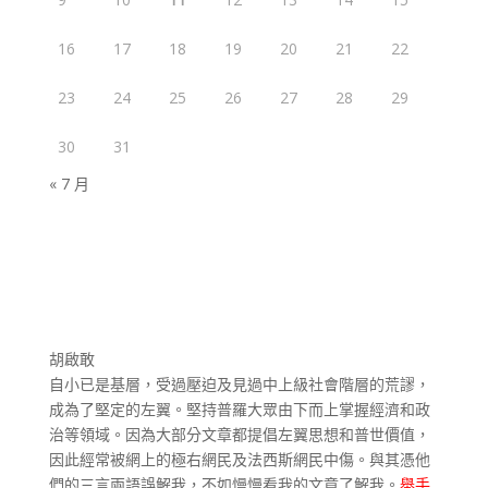
16
17
18
19
20
21
22
23
24
25
26
27
28
29
30
31
« 7 月
胡啟敢
自小已是基層，受過壓迫及見過中上級社會階層的荒謬，
成為了堅定的左翼。堅持普羅大眾由下而上掌握經濟和政
治等領域。因為大部分文章都提倡左翼思想和普世價值，
因此經常被網上的極右網民及法西斯網民中傷。與其憑他
們的三言兩語誤解我，不如慢慢看我的文章了解我。
舉手