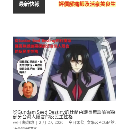
評價解痛師及活泉美良生館的不
最新快報
從Gundam Seed Destiny的杜蘭朵議長無誤論窺探
部分台灣人隱含的反民主性格
來自
胡啟敢
|
2 月 27, 2020
|
今日頭條
,
文學及ACGM館
,
社會科學研究