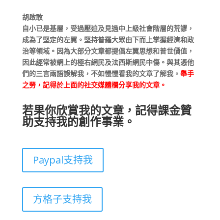
胡啟敢
自小已是基層，受過壓迫及見過中上級社會階層的荒謬，
成為了堅定的左翼。堅持普羅大眾由下而上掌握經濟和政
治等領域。因為大部分文章都提倡左翼思想和普世價值，
因此經常被網上的極右網民及法西斯網民中傷。與其憑他
們的三言兩語誤解我，不如慢慢看我的文章了解我。
舉手
之勞，記得於上面的社交媒體欄分享我的文章。
若果你欣賞我的文章，記得課金贊
助支持我的創作事業。
Paypal支持我
方格子支持我