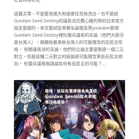
這篇文章，不是要為煌大和或者拉克絲洗白，也不是說
Gundam Seed Destiny的議長派花費心機列舉的日本官方
設定是錯的。本文嘗試從某著名論壇及某youtuber歌頌
Gundam Seed Destiny裡杜蘭朵議長的言論（他們大部分
是台灣人），微觀地看某些台灣人的可能隱含的反民主性
格。 有關議長派的言論，他們的立論主要是製造一個二元
對立，但是這種二元對立的結論卻可能隱含某些反民主傾
向。 杜蘭朵議長無誤論如何有反民主的可能？...