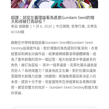
超譯：試從左翼理論看為甚麼Gundam Seed的煌
大和得被打為惡役？
來自
胡啟敢
|
1 月 6, 2020
|
今日頭條
,
哲學行者
,
文學及
ACGM館
啟敢在中學時曾經追看Gundam Seed和Gundam Seed
Destiny這兩套作品，對於裡面的角色感到印象深刻，亦曾
經嘗試和網友討論作品，結果被網絡霸凌得遍體鱗傷，成
為了童年創傷的其中一個記憶，煌大和是其中爭議甚多的
角色，被打為惡役。 其中一個爭議是，究章杜蘭朵議長是
否好人？為地球盡力？我身為民主左翼，對於杜蘭朵議長
意圖用大殺傷力武器（地圖炮）來強推用基因來決定人的
未來，感到十分不安。但是當時夾在保煌黨和全真教的兩
旁，都受到雙方的攻訐。 Gundam Seed Destiny對煌大和
的爭論...