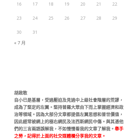
16
17
18
19
20
21
22
23
24
25
26
27
28
29
30
31
« 7 月
胡啟敢
自小已是基層，受過壓迫及見過中上級社會階層的荒謬，
成為了堅定的左翼。堅持普羅大眾由下而上掌握經濟和政
治等領域。因為大部分文章都提倡左翼思想和普世價值，
因此經常被網上的極右網民及法西斯網民中傷。與其憑他
們的三言兩語誤解我，不如慢慢看我的文章了解我。
舉手
之勞，記得於上面的社交媒體欄分享我的文章。