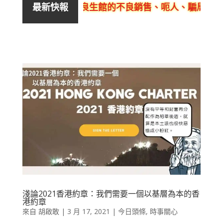
評價解痛師及活泉美良生館的不良銷售、呃人、騙局、黑
最新快報
淺論2021香港約章：我們需要一個以基層為本的香
港約章
來自
胡啟敢
|
3 月 17, 2021
|
今日頭條
,
時事關心