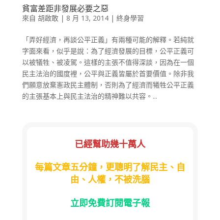
貧富差距非發展必要之惡
來自
胡啟敢
|
8 月 13, 2014
|
終身學習
「弄好經濟，再談公平正義」有兩種可能的解釋。若純就
字面來看，似乎是說：為了經濟發展的目標，公平正義可
以被犠牲、被凌駕。這樣的主張不值得深談，因為在一個
民主法治的國度裡，公平與正義皆屬於首要價值。除非我
們願意放棄憲政民主體制，否則為了經濟而犧牲公平正義
的主張基本上與民主法治的精神難以共容。...
已經幫助幾十萬人
每篇文章五分鐘，更聰明了解民主、自
由、人權，不被洗腦
立即免費訂閱電子報