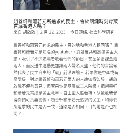
趙善軒和蕭若元所追求的民主，會於關鍵時刻背叛
普羅香港人嗎？
來自
胡啟敢
|
2 月 22, 2023
|
今日頭條
,
社會科學研究
趙善軒和蕭若元追求的民主，目的地和香港人相同嗎？ 趙
善軒和蕭若元是知名的youtuber，靠著反共和高舉民主大
旗，吸引了不少追隨者收看他們的節目，甚至多番課金給
兩人，而反送中運動更加讓兩人聲名大盛，他們的言論儼
然代表了民主自由的「最」前沿理論。 若果你是中產或有
產階級，對於趙善軒和蕭若元兩人的言論如癡如醉，胡啟
敢我不便有意見；但若果你是基層或工人階級，把趙善軒
和蕭若元當成是民主救星、自由聖人般看待，胡啟敢我覺
得你們可真要警惕，趙善軒和蕭若元追求的民主，和你們
所追求的民主是否一致，道路是否相同，目的地是否也相
同？...