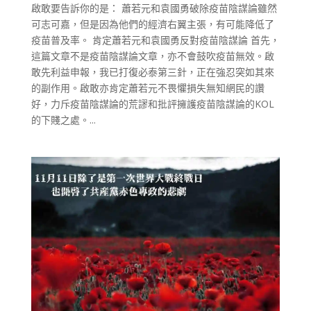
啟敢要告訴你的是： 蕭若元和袁國勇破除疫苗陰謀論雖然
可志可嘉，但是因為他們的經濟右翼主張，有可能降低了
疫苗普及率。 肯定蕭若元和袁國勇反對疫苗陰謀論 首先，
這篇文章不是疫苗陰謀論文章，亦不會鼓吹疫苗無效。啟
敢先利益申報，我已打復必泰第三針，正在強忍突如其來
的副作用。啟敢亦肯定蕭若元不畏懼損失無知網民的讚
好，力斥疫苗陰謀論的荒謬和批評擁護疫苗陰謀論的KOL
的下賤之處。...