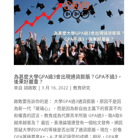
為甚麼大學GPA過3會出現通貨膨脹？GPA不過3，
後果好嚴重？
來自
胡啟敢
|
3 月 16, 2022
|
教育研究
啟敢要告訴你的是： 大學GPA過3通貨膨脹，原因不是因
為新一代「玻璃心」，而是因為新自由主義下的貧富不均
和權貴的謊言，教育成為代罪羔羊所致 GPA過3，取A取B
越來越普及？ 最近，香港論壇連登有一個帖文發佈，網民
質疑大學的GPA的等級是否出現了通貨膨脹。現在，好像
GPA等級要拿A+、A-才是可接受的成績；相反，GPA拿