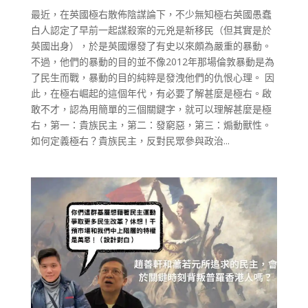
最近，在英國極右散佈陰謀論下，不少無知極右英國愚蠢
白人認定了早前一起謀殺案的元兇是新移民（但其實是於
英國出身），於是英國爆發了有史以來頗為嚴重的暴動。
不過，他們的暴動的目的並不像2012年那場倫敦暴動是為
了民生而戰，暴動的目的純粹是發洩他們的仇恨心理。 因
此，在極右崛起的這個年代，有必要了解甚麼是極右。啟
敢不才，認為用簡單的三個關鍵字，就可以理解甚麼是極
右，第一：貴族民主，第二：發窮惡，第三：煽動獸性。
如何定義極右？貴族民主，反對民眾參與政治...