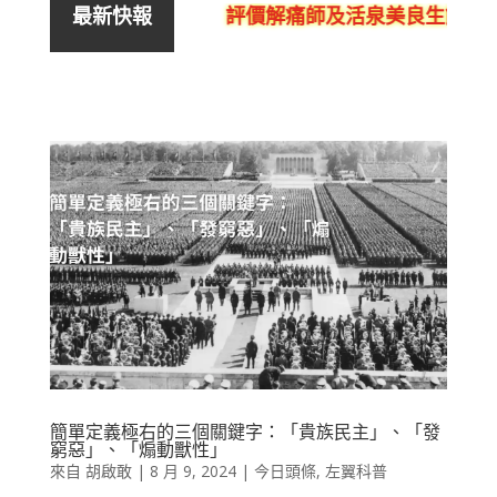
評價解痛師及活泉美良生館的不良
最新快報
簡單定義極右的三個關鍵字：「貴族民主」、「發
窮惡」、「煽動獸性」
來自
胡啟敢
|
8 月 9, 2024
|
今日頭條
,
左翼科普