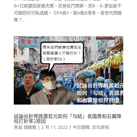
B+已經要回家被虎媽、虎爸批鬥問罪，而B、B-更加是不
可饒恕的可恥成績。 GPA過3，取A取B增多，是世代問題
嗎？...
試論谷針悍將蕭若元如何「勾結」袁國勇和右翼降
低打針率2原因
來自
胡啟敢
|
2 月 17, 2022
|
今日頭條
,
文化研究