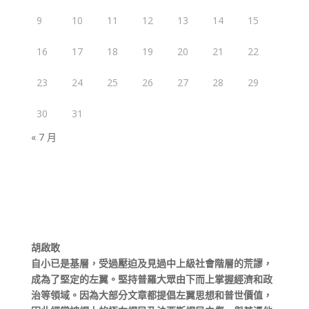
9
10
11
12
13
14
15
16
17
18
19
20
21
22
23
24
25
26
27
28
29
30
31
« 7 月
胡啟敢
自小已是基層，受過壓迫及見過中上級社會階層的荒謬，
成為了堅定的左翼。堅持普羅大眾由下而上掌握經濟和政
治等領域。因為大部分文章都提倡左翼思想和普世價值，