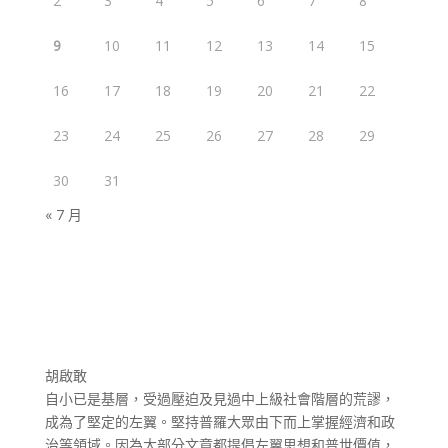
2
3
4
5
6
7
8
9
10
11
12
13
14
15
16
17
18
19
20
21
22
23
24
25
26
27
28
29
30
31
« 7 月
胡啟敢
自小已是基層，受過壓迫及見過中上級社會階層的荒謬，
成為了堅定的左翼。堅持普羅大眾由下而上掌握經濟和政
治等領域。因為大部分文章都提倡左翼思想和普世價值，