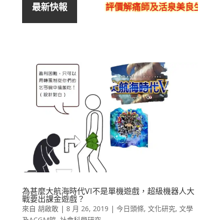
評價解痛師及活泉美良生館的
最新快報
為甚麼大航海時代VI不是單機遊戲，超級機器人大
戰要出課金遊戲？
來自
胡啟敢
|
8 月 26, 2019
|
今日頭條
,
文化研究
,
文學
及ACGM館
,
社會科學研究