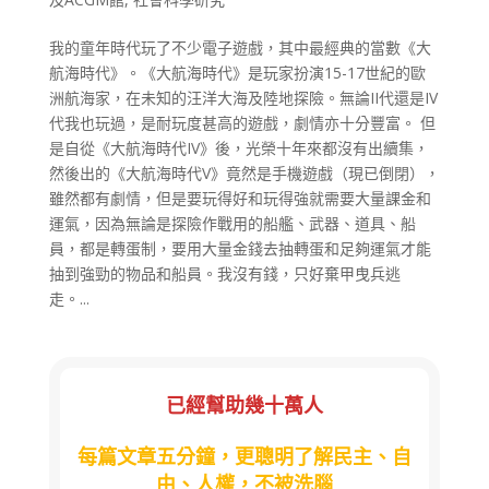
我的童年時代玩了不少電子遊戲，其中最經典的當數《大
航海時代》。《大航海時代》是玩家扮演15-17世紀的歐
洲航海家，在未知的汪洋大海及陸地探險。無論II代還是IV
代我也玩過，是耐玩度甚高的遊戲，劇情亦十分豐富。 但
是自從《大航海時代IV》後，光榮十年來都沒有出續集，
然後出的《大航海時代V》竟然是手機遊戲（現已倒閉），
雖然都有劇情，但是要玩得好和玩得強就需要大量課金和
運氣，因為無論是探險作戰用的船艦、武器、道具、船
員，都是轉蛋制，要用大量金錢去抽轉蛋和足夠運氣才能
抽到強勁的物品和船員。我沒有錢，只好棄甲曳兵逃
走。...
已經幫助幾十萬人
每篇文章五分鐘，更聰明了解民主、自
由、人權，不被洗腦