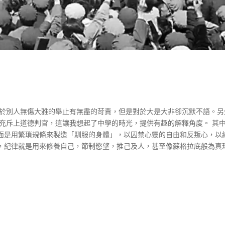
對於別人無傷大雅的舉止有無盡的苛責，但是對於大是大非卻沉默不語。另
會充斥上道德判官，這讓我想起了中學的時光，提供有趣的解釋角度。 其
面是用繁瑣規條來製造「馴服的身體」，以囚禁心靈的自由和反叛心，以
，紀律就是用來修養自己，節制慾望，推己及人，甚至像蘇格拉底般為真