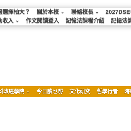
何選擇柏大？
關於本校
聯絡校長
2027D
動收入
作文閱讀登入
記憶法課程介紹
記憶法
科政經學院
今日讀乜嘢
文化研究
哲學行者
時