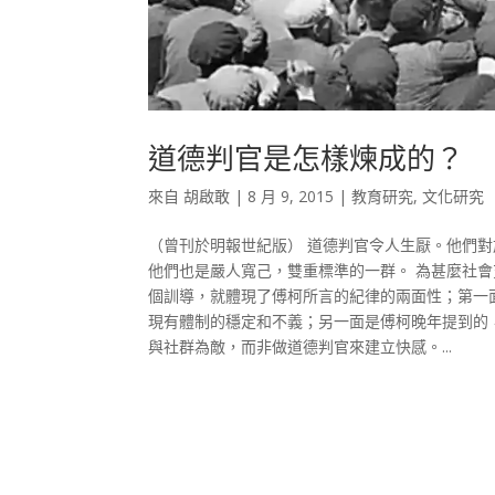
道德判官是怎樣煉成的？
來自
胡啟敢
|
8 月 9, 2015
|
教育研究
,
文化研究
（曾刊於明報世紀版） 道德判官令人生厭。他們
他們也是嚴人寬己，雙重標準的一群。 為甚麼社
個訓導，就體現了傅柯所言的紀律的兩面性；第一
現有體制的穩定和不義；另一面是傅柯晚年提到的
與社群為敵，而非做道德判官來建立快感。...