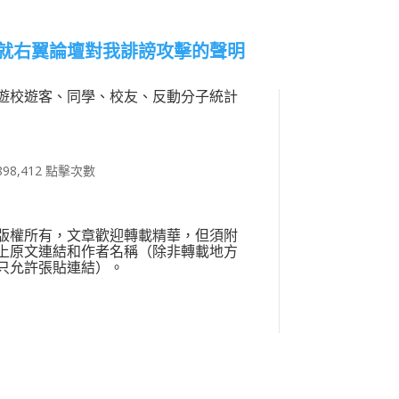
就右翼論壇對我誹謗攻擊的聲明
遊校遊客、同學、校友、反動分子統計
898,412 點擊次數
版權所有，文章歡迎轉載精華，但須附
上原文連結和作者名稱（除非轉載地方
只允許張貼連結）。