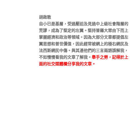
胡啟敢
自小已是基層，受過壓迫及見過中上級社會階層的
荒謬，成為了堅定的左翼。堅持普羅大眾由下而上
掌握經濟和政治等領域。因為大部分文章都提倡左
翼思想和普世價值，因此經常被網上的極右網民及
法西斯網民中傷。與其憑他們的三言兩語誤解我，
不如慢慢看我的文章了解我。
舉手之勞，記得於上
面的社交媒體欄分享我的文章。