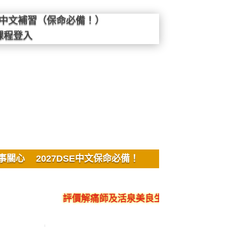
SE中文補習（保命必備！）
課程登入
事關心
2027DSE中文保命必備！
評價解痛師及活泉美良生館的不良銷售、呃