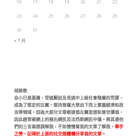
16
17
18
19
20
21
22
23
24
25
26
27
28
29
30
31
« 7 月
胡啟敢
自小已是基層，受過壓迫及見過中上級社會階層的荒謬，
成為了堅定的左翼。堅持普羅大眾由下而上掌握經濟和政
治等領域。因為大部分文章都提倡左翼思想和普世價值，
因此經常被網上的極右網民及法西斯網民中傷。與其憑他
們的三言兩語誤解我，不如慢慢看我的文章了解我。
舉手
之勞，記得於上面的社交媒體欄分享我的文章。