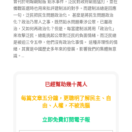
曾刊於明報觀點版 鉛水事件，泛民對政府窮追猛打，並在
備戰區選時也用來批評建制派的對手。而建制派總是回應
一句，泛民把民生問題政治化。 甚麼是將民生問題政治
化？政治乃眾人之事，既然鉛水問題牽涉公眾，已屬政
治，又如何再政治化？但是，每當建制派將用「政治化」
來攻擊泛民，總能挑起公眾對泛民的負面情緒，而泛民總
是被迫三令五申，他們沒有政治化事情。 這種非理性的情
緒，其實是中國歷史多年來的發展，影響我們的集體無意
識。...
已經幫助幾十萬人
每篇文章五分鐘，更聰明了解民主、自
由、人權，不被洗腦
立即免費訂閱電子報