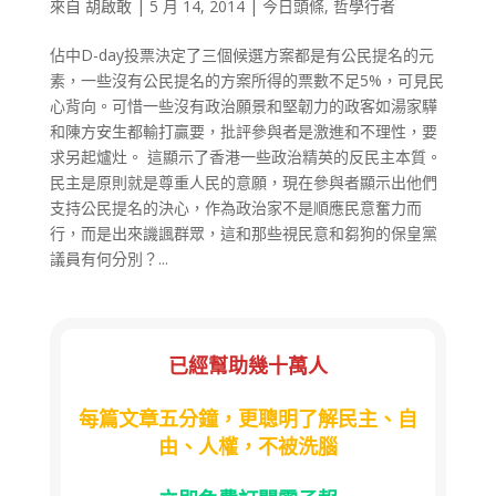
來自
胡啟敢
|
5 月 14, 2014
|
今日頭條
,
哲學行者
佔中D-day投票決定了三個候選方案都是有公民提名的元
素，一些沒有公民提名的方案所得的票數不足5%，可見民
心背向。可惜一些沒有政治願景和堅韌力的政客如湯家驊
和陳方安生都輸打贏要，批評參與者是激進和不理性，要
求另起爐灶。 這顯示了香港一些政治精英的反民主本質。
民主是原則就是尊重人民的意願，現在參與者顯示出他們
支持公民提名的決心，作為政治家不是順應民意奮力而
行，而是出來譏諷群眾，這和那些視民意和芻狗的保皇黨
議員有何分別？...
已經幫助幾十萬人
每篇文章五分鐘，更聰明了解民主、自
由、人權，不被洗腦