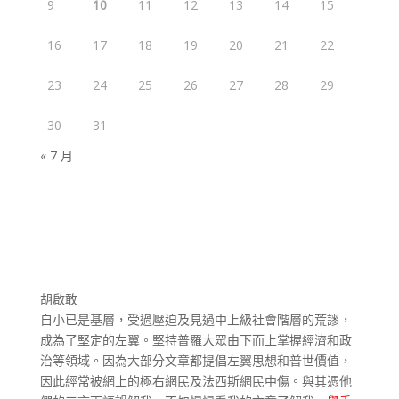
9
10
11
12
13
14
15
16
17
18
19
20
21
22
23
24
25
26
27
28
29
30
31
« 7 月
胡啟敢
自小已是基層，受過壓迫及見過中上級社會階層的荒謬，
成為了堅定的左翼。堅持普羅大眾由下而上掌握經濟和政
治等領域。因為大部分文章都提倡左翼思想和普世價值，
因此經常被網上的極右網民及法西斯網民中傷。與其憑他