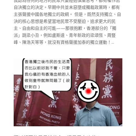
我認為任何的地方的民眾只要經過慎重思考，都有權作出
自決獨立的決定。早期中共並未惡墮成獨裁政黨時，都有
主張聲援中國各地獨立的政綱。 但是，既然支持獨立、自
決的核心思想是希望當地民眾不受壓迫，追求更大的民
主、自由和自主的可能——那很抱歉，香港部分的「獨
派」跳梁小丑，例如盧斯達、青年新政的梁頌恆、周豎
峰、陳浩天等等，就沒有資格聲援加泰的獨立運動！...