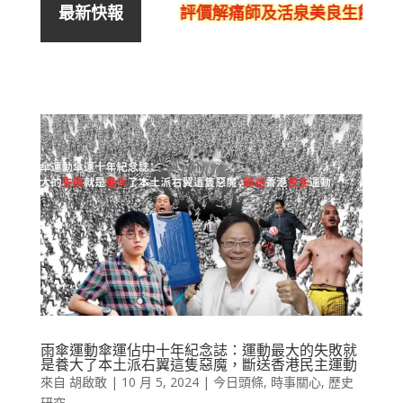
評價解痛師及活泉美良生館的不良
最新快報
雨傘運動傘運佔中十年紀念誌：運動最大的失敗就
是養大了本土派右翼這隻惡魔，斷送香港民主運動
來自
胡啟敢
|
10 月 5, 2024
|
今日頭條
,
時事關心
,
歷史
研究