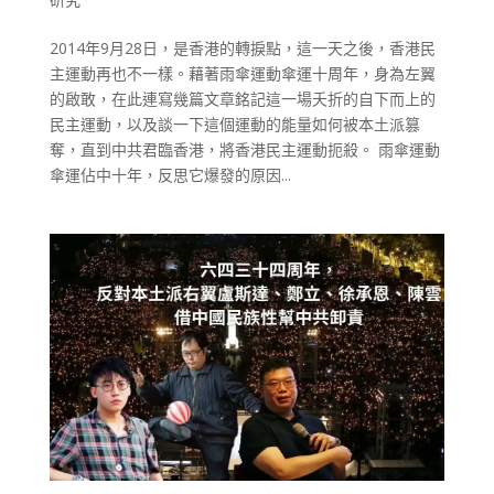
2014年9月28日，是香港的轉捩點，這一天之後，香港民
主運動再也不一樣。藉著雨傘運動傘運十周年，身為左翼
的啟敢，在此連寫幾篇文章銘記這一場夭折的自下而上的
民主運動，以及談一下這個運動的能量如何被本土派篡
奪，直到中共君臨香港，將香港民主運動扼殺。 雨傘運動
傘運佔中十年，反思它爆發的原因...