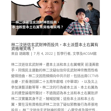
林二汶迷信玄武財神而投共，本土派暨本土右翼有
資格嘲笑嗎？
來自
胡啟敢
|
7 月 4, 2022
|
哲學行者
,
文學及ACGM館
林二汶迷信玄武財神，遭本土派和本土右翼嘲笑 前淺黃歌
手，同情民主運動的林二汶疑似信仰玄武財神宗教而性格
變得扭曲，林二汶因而頻頻向中共示好，包括出席CCTVB
台慶，於香港回歸二十五周年獻唱《中華頌》，以及北上
參加演藝活動等等。林二汶的行為被本土派、本土右翼為
主的連登論壇所聲討，不過我認為本土派和本土右翼批評
林二汶實屬其身不正，賊喊捉賊；這些本土派和本土右
翼，實在沒有資格批評林二汶信了疑似邪教後行為乖張地
投共。 林二汶迷信玄武財神的原因：心靈空虛及現代性...