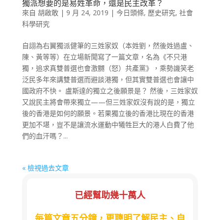
獨派想要的是易姓革命，還是民主改革？
來自
胡啟敢
|
9 月 24, 2019
|
今日頭條
,
歷史研究
,
社會
科學研究
自詡為右翼獨派健筆的三姓家奴（本姓劉，然後姓過盧、
陳、黃等等）在立場新聞寫了一篇文章，名為《不只港
獨，追求真雙普選也會激嬲（怒）共產黨》，乘勢譏笑老
泛民多年來講雙普選而避談港獨，但其實雙普選也會讓中
國政府不快。 盧斯達的獨立之後願景是？ 然後，三姓家奴
又說民主將會帶來獨立——但三姓家奴沒有說的是，獨立
後的香港是如何的願景。若果獨立後的香港比現在的香港
更加不堪，豈不是讓流水運動中犧牲巨大的港人白費了他
們的血汗嗎？...
« 檢視過去文章
已經幫助幾十萬人
每篇文章五分鐘，更聰明了解民主、自