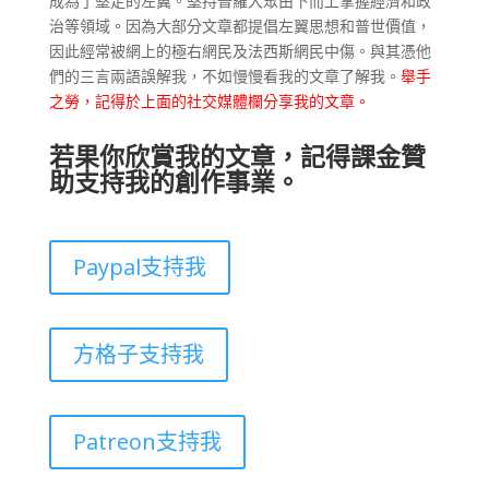
成為了堅定的左翼。堅持普羅大眾由下而上掌握經濟和政
治等領域。因為大部分文章都提倡左翼思想和普世價值，
因此經常被網上的極右網民及法西斯網民中傷。與其憑他
們的三言兩語誤解我，不如慢慢看我的文章了解我。
舉手
之勞，記得於上面的社交媒體欄分享我的文章。
若果你欣賞我的文章，記得課金贊
助支持我的創作事業。
Paypal支持我
方格子支持我
Patreon支持我