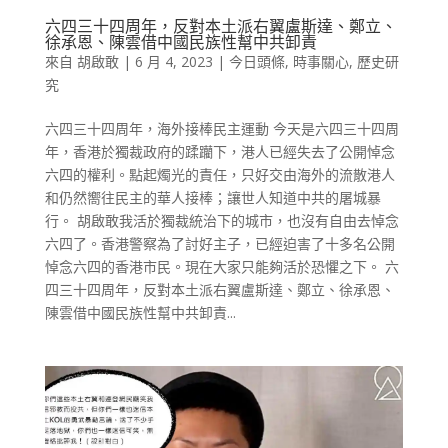
六四三十四周年，反對本土派右翼盧斯達、鄭立、
徐承恩、陳雲借中國民族性幫中共卸責
來自
胡啟敢
|
6 月 4, 2023
|
今日頭條
,
時事關心
,
歷史研
究
六四三十四周年，海外接棒民主運動 今天是六四三十四周
年，香港於獨裁政府的蹂躪下，港人已經失去了公開悼念
六四的權利。點起燭光的責任，只好交由海外的流散港人
和仍然嚮往民主的華人接棒；讓世人知道中共的屠城暴
行。 胡啟敢我活於獨裁統治下的城市，也沒有自由去悼念
六四了。香港警察為了討好主子，已經迫害了十多名公開
悼念六四的香港市民。現在大家只能夠活於恐懼之下。 六
四三十四周年，反對本土派右翼盧斯達、鄭立、徐承恩、
陳雲借中國民族性幫中共卸責...