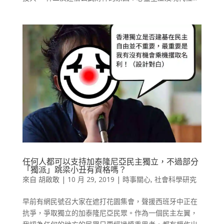
任何人都可以支持加泰隆尼亞民主獨立，不過部分
「獨派」跳梁小丑有資格嗎？
來自
胡啟敢
|
10 月 29, 2019
|
時事關心
,
社會科學研究
早前有網民號召大家在遮打花園集會，聲援西班牙中正在
抗爭，爭取獨立的加泰隆尼亞民眾。作為一個民主左翼，