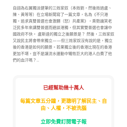
自詡為右翼獨派健筆的三姓家奴（本姓劉，然後姓過盧、
陳、黃等等）在立場新聞寫了一篇文章，名為《不只港
獨，追求真雙普選也會激嬲（怒）共產黨》，乘勢譏笑老
泛民多年來講雙普選而避談港獨，但其實雙普選也會讓中
國政府不快。 盧斯達的獨立之後願景是？ 然後，三姓家奴
又說民主將會帶來獨立——但三姓家奴沒有說的是，獨立
後的香港是如何的願景。若果獨立後的香港比現在的香港
更加不堪，豈不是讓流水運動中犧牲巨大的港人白費了他
們的血汗嗎？...
已經幫助幾十萬人
每篇文章五分鐘，更聰明了解民主、自
由、人權，不被洗腦
立即免費訂閱電子報