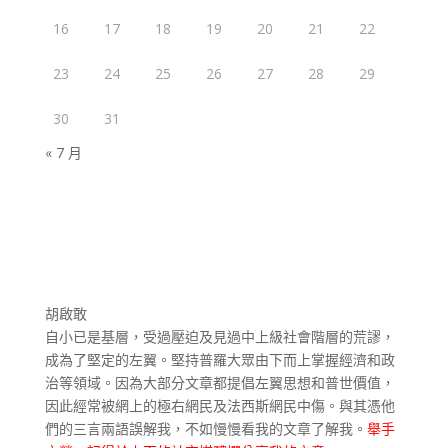
16
17
18
19
20
21
22
23
24
25
26
27
28
29
30
31
« 7 月
胡啟敢
自小已是基層，受過壓迫及見過中上級社會階層的荒謬，
成為了堅定的左翼。堅持普羅大眾由下而上掌握經濟和政
治等領域。因為大部分文章都提倡左翼思想和普世價值，
因此經常被網上的極右網民及法西斯網民中傷。與其憑他
們的三言兩語誤解我，不如慢慢看我的文章了解我。
舉手