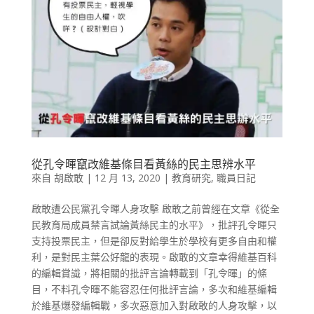
從孔令暉竄改維基條目看黃絲的民主思辨水平
來自
胡啟敢
|
12 月 13, 2020
|
教育研究
,
職員日記
啟敢遭公民黨孔令暉人身攻擊 啟敢之前曾經在文章《從全
民教育局成員禁言試論黃絲民主的水平》，批評孔令暉只
支持投票民主，但是卻反對給學生於學校有更多自由和權
利，是對民主葉公好龍的表現。啟敢的文章幸得維基百科
的編輯賞識，將相關的批評言論轉載到「孔令暉」的條
目，不料孔令暉不能容忍任何批評言論，多次和維基編輯
於維基爆發編輯戰，多次惡意加入對啟敢的人身攻擊，以