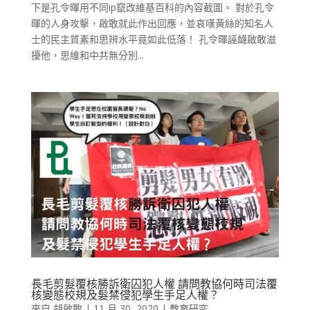
下是孔令暉用不同ip竄改維基百科的內容截圖。 對於孔令
暉的人身攻擊，啟敢就此作出回應，並哀嘆黃絲的知名人
士的民主質素和思辨水平竟如此低落！ 孔令暉誣衊啟敢滋
擾他，思維和中共無分別...
長毛剪髮覆核勝訴衛囚犯人權 請問教協何時司法覆
核變態校規及髮禁侵犯學生手足人權？
來自
胡啟敢
|
11 月 30, 2020
|
教育研究