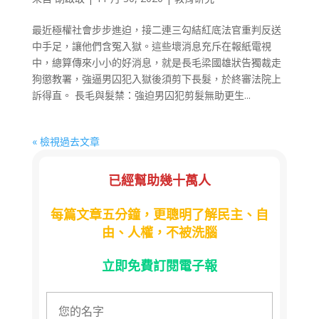
最近極權社會步步進迫，接二連三勾結紅底法官重判反送
中手足，讓他們含冤入獄。這些壞消息充斥在報紙電視
中，總算傳來小小的好消息，就是長毛梁國雄狀告獨裁走
狗懲教署，強逼男囚犯入獄後須剪下長髮，於終審法院上
訴得直。 長毛與髮禁：強迫男囚犯剪髮無助更生...
« 檢視過去文章
已經幫助幾十萬人
每篇文章五分鐘，更聰明了解民主、自
由、人權，不被洗腦
立即免費訂閱電子報