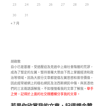
23
24
25
26
27
28
29
30
31
« 7 月
胡啟敢
自小已是基層，受過壓迫及見過中上級社會階層的荒謬，
成為了堅定的左翼。堅持普羅大眾由下而上掌握經濟和政
治等領域。因為大部分文章都提倡左翼思想和普世價值，
因此經常被網上的極右網民及法西斯網民中傷。與其憑他
們的三言兩語誤解我，不如慢慢看我的文章了解我。
舉手
之勞，記得於上面的社交媒體欄分享我的文章。