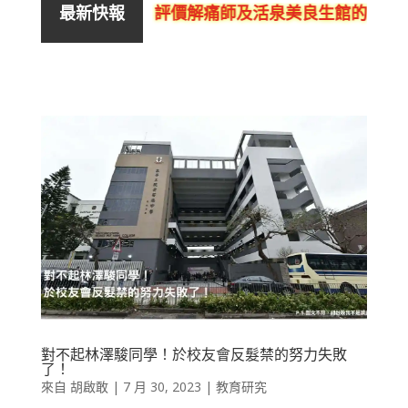
評價解痛師及活泉美良生館的不良銷
最新快報
對不起林澤駿同學！於校友會反髮禁的努力失敗
了！
來自
胡啟敢
|
7 月 30, 2023
|
教育研究