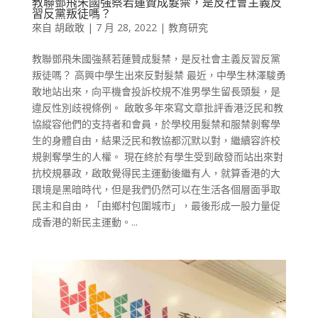
教聯鄧飛朱國強蔡若蓮贊成髮禁，是反社會主義反
習反黨叛徒嗎？
來自
胡啟敢
|
7 月 28, 2022
|
教育研究
教聯鄧飛朱國強蔡若蓮贊成髮禁，是反社會主義反習反黨
叛徒嗎？ 高興中學生出來反對髮禁 最近，中學生林澤駿勇
敢地站出來，向平機會投訴校規不准男學生留長頭髮，是
違反性別歧視條例。 啟敢多年來寫文章批評香港泛民和教
協縱容他們的支持者和會員，於學校用髮禁和服禁剝奪學
生的身體自由，結果泛民和教協都沉默以對，繼續容許校
規剝奪學生的人權。 現在終於有學生受到啟發而站出來對
抗校規暴政，啟敢覺得民主運動後繼有人，就算香港的大
環境是黑暗時代，但是我們仍然可以在生活各個層面爭取
民主和自由，「由鄉村包圍城市」，最後形成一股力量促
成香港的新民主運動。...