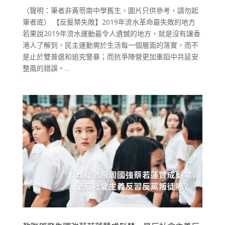
（聲明：筆者非黃笏南中學舊生，圖片只供參考，請勿起
筆者底） 【反髮禁失敗】2019年流水革命最失敗的地方
若果說2019年流水運動最令人遺憾的地方，就是沒有讓香
港人了解到，民主運動需於生活每一個層面的落實，而不
是止於雙普選和追究警暴；而抗爭陣營更加重蹈中共延安
整風的錯誤。...