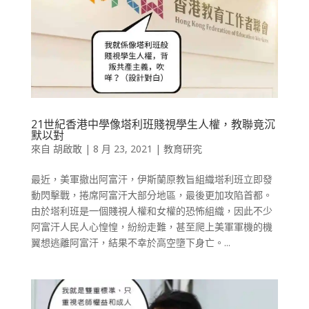
21世紀香港中學像塔利班賤視學生人權，教聯竟沉
默以對
來自
胡啟敢
|
8 月 23, 2021
|
教育研究
最近，美軍撤出阿富汗，伊斯蘭原教旨組織塔利班立即發
動閃擊戰，捲席阿富汗大部分地區，最後更加攻陷首都。
由於塔利班是一個賤視人權和女權的恐怖組織，因此不少
阿富汗人民人心惶惶，紛紛走難，甚至爬上美軍軍機的機
翼想逃離阿富汗，結果不幸於高空墮下身亡。...