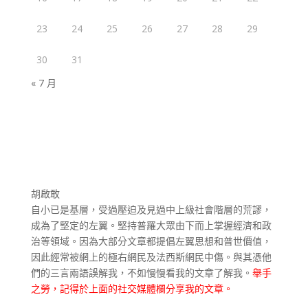
23
24
25
26
27
28
29
30
31
« 7 月
胡啟敢
自小已是基層，受過壓迫及見過中上級社會階層的荒謬，
成為了堅定的左翼。堅持普羅大眾由下而上掌握經濟和政
治等領域。因為大部分文章都提倡左翼思想和普世價值，
因此經常被網上的極右網民及法西斯網民中傷。與其憑他
們的三言兩語誤解我，不如慢慢看我的文章了解我。
舉手
之勞，記得於上面的社交媒體欄分享我的文章。