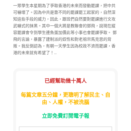
一眾學生本星期為了爭取香港的未來而發動罷課，把中共
可嚇壞了。因為中共是靠不同的罷課罷工起家的，自然深
知這些手段的威力，因此，跟班們自然要對罷課進行文攻
武嚇式的抹黑。其中一個大將是教聯會的鄧飛，說現在縱
容罷課會令到學生連魚蛋加價此等小事也會罷課爭取。 鄧
飛的言論，暴露了建制派的奴性和對老祖宗馬克思的背
叛。我反倒認為，有朝一天學生因為校政不濟而罷課，香
港的未來就有希望了！...
已經幫助幾十萬人
每篇文章五分鐘，更聰明了解民主、自
由、人權，不被洗腦
立即免費訂閱電子報