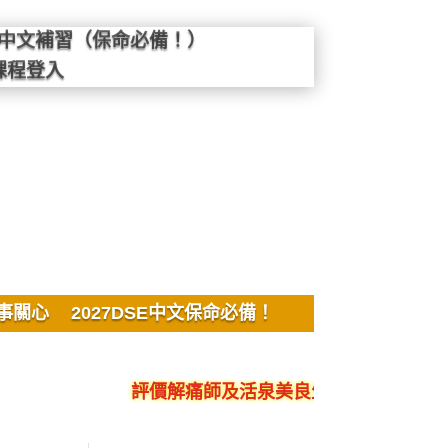
SE中文補習（保命必備！）
課程登入
事關心
2027DSE中文保命必備！
評價解痛師及活泉美良生館的不良銷售、呃