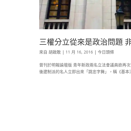
三權分立從來是政治問題 
來自
胡啟敢
|
11 月 16, 2016
|
今日頭條
曾刊於明報論壇版 青年新政兩名立法會議員欲再
後建制派的名人立即出來「跳忠字舞」，稱《基本法