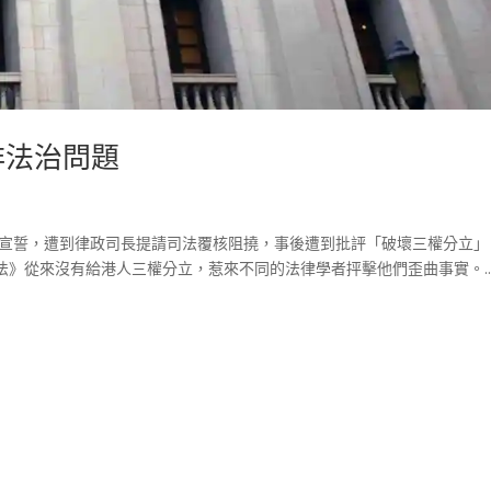
非法治問題
次宣誓，遭到律政司長提請司法覆核阻撓，事後遭到批評「破壞三權分立」
》從來沒有給港人三權分立，惹來不同的法律學者抨擊他們歪曲事實。..