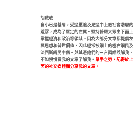
胡啟敢
自小已是基層，受過壓迫及見過中上級社會階層的
荒謬，成為了堅定的左翼。堅持普羅大眾由下而上
掌握經濟和政治等領域。因為大部分文章都提倡左
翼思想和普世價值，因此經常被網上的極右網民及
法西斯網民中傷。與其憑他們的三言兩語誤解我，
不如慢慢看我的文章了解我。
舉手之勞，記得於上
面的社交媒體欄分享我的文章。