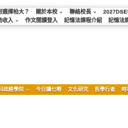
何選擇柏大？
關於本校
聯絡校長
2027D
動收入
作文閱讀登入
記憶法課程介紹
記憶法
科政經學院
今日讀乜嘢
文化研究
哲學行者
時