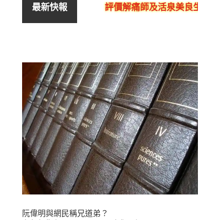
評價解痛師及活泉美良生館的
最新快報
阮偉明與網民稱兄道弟？