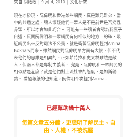
來自
胡啟敢
|
9 月 4, 2010
|
文化研究
現在才發現，阮偉明和香港某些網民，真是難兄難弟，當
中的共通之處，讓人懷疑他們一眾人是不是前世是否撈亂
骨頭，所以才會如此巧合。 可能有一些讀者會認為我瘋子
自述，反問阮偉明和一眾網民有何相似的地方。的確，最
近網民出來反對司法不公義，就是衝著阮偉明輕判Amina
Bokhary而來。雖然網民對阮偉明單方面有大恨，但不代
表他們的思維是相異的。正如希特拉和史太林雖然是敵
人，但兩人都是專制主義者。 究竟，阮偉明和一眾網民的
相似點是甚麼？就是他們對上流社會的態度，是如斯鵪
鶉。 看過報紙的也知道，阮偉明今次輕判Amina...
已經幫助幾十萬人
每篇文章五分鐘，更聰明了解民主、自
由、人權，不被洗腦