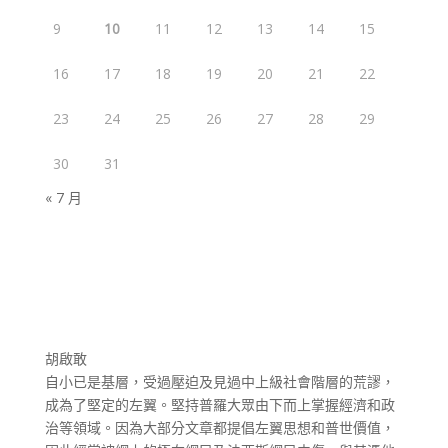
9
10
11
12
13
14
15
16
17
18
19
20
21
22
23
24
25
26
27
28
29
30
31
« 7 月
胡啟敢
自小已是基層，受過壓迫及見過中上級社會階層的荒謬，
成為了堅定的左翼。堅持普羅大眾由下而上掌握經濟和政
治等領域。因為大部分文章都提倡左翼思想和普世價值，