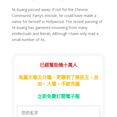
Ni Kuang passed away: If not for the Chinese
Communist Party’s misrule, he could have made a
name for himself in Hollywood. The recent passing of
Ni Kuang has garnered mourning from many
intellectuals and literati. Although I have only read a
small number of Ni...
已經幫助幾十萬人
每篇文章五分鐘，更聰明了解民主、自
由、人權，不被洗腦
立即免費訂閱電子報