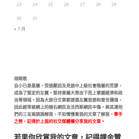
23
24
25
26
27
28
29
30
31
« 7 月
胡啟敢
自小已是基層，受過壓迫及見過中上級社會階層的荒謬，
成為了堅定的左翼。堅持普羅大眾由下而上掌握經濟和政
治等領域。因為大部分文章都提倡左翼思想和普世價值，
因此經常被網上的極右網民及法西斯網民中傷。與其憑他
們的三言兩語誤解我，不如慢慢看我的文章了解我。
舉手
之勞，記得於上面的社交媒體欄分享我的文章。
若果你欣賞我的文章，記得課金贊